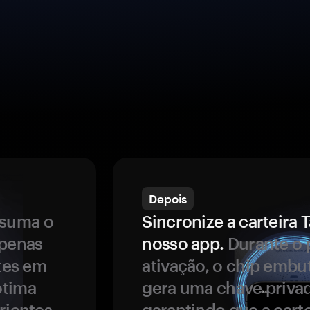
Depois
ssuma o
Sincronize a carteir
apenas
nosso app.
Durante o 
ntes em
ativação, o chip embu
ótima
gera uma chave privad
rientes.
garantindo que a carte