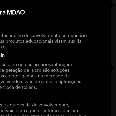
ara MDAO
 focado no desenvolvimento comunitário
us produtos educacionais visam auxiliar
xos.
ain
as para que os usuários interajam
de geração de lucro são soluções
rios a obter ganhos no mercado de
volvendo novos produtos e aplicações
e troca de tokens.
es e equipes de desenvolvimento,
oníveis para aqueles interessados em
tação e guias através da seção GITBOOK.