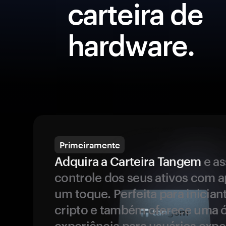
carteira de
hardware.
Primeiramente
Adquira a Carteira Tangem
e a
controle dos seus ativos com 
um toque. Perfeita para inicia
cripto e também oferece uma 
experiência para usuários expe