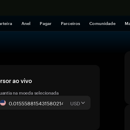
Comprar a
rteira
Anel
Pagar
Parceiros
Comunidade
Ma
sor ao vivo
uantia na moeda selecionada
USD