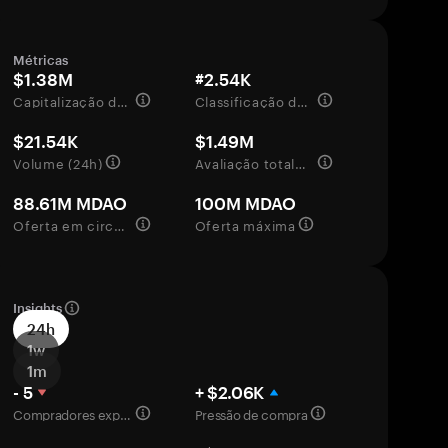
Métricas
$1.38M
#2.54K
Capitalização de mercado
Classificação de mercado
$21.54K
$1.49M
Volume (24h)
Avaliação totalmente diluída
88.61M MDAO
100M MDAO
Oferta em circulação
Oferta máxima
Insights
24h
1w
1m
- 5
+ $2.06K
Compradores experientes
Pressão de compra