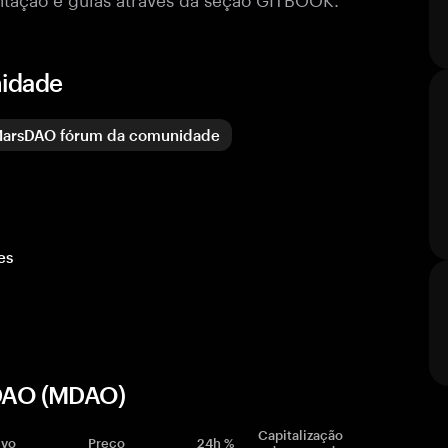
nidade
arsDAO fórum da comunidade
es
sDAO (MDAO)
Capitalização
ivo
Preço
24h %