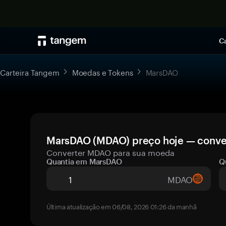
Ca
Carteira Tangem
Moedas e Tokens
MarsDAO
MarsDAO (MDAO) preço hoje — conver
Converter MDAO para sua moeda
Quantia em MarsDAO
Q
MDAO
Última atualização em 06/08, 2026 01:26 da manhã