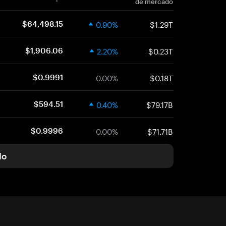
de mercado
0.90%
$1.29T
$64,498.15
2.20%
$0.23T
$1,906.06
0.00%
$0.18T
$0.9991
0.40%
$79.17B
$594.51
0.00%
$71.71B
$0.9996
do