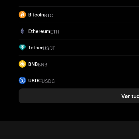
BTC
Bitcoin
ETH
Ethereum
USDT
Tether
BNB
BNB
USDC
USDC
Ver tu