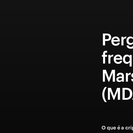
Per
fre
Mar
(MD
O que é a c