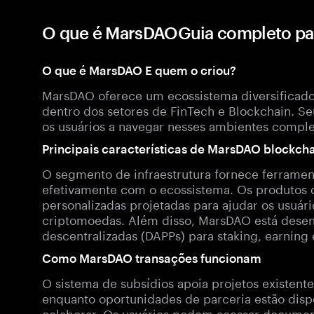
O que é MarsDAOGuia completo p
O que é MarsDAO E quem o criou?
MarsDAO oferece um ecossistema diversificado
dentro dos setores de FinTech e Blockchain. Se
os usuários a navegar nesses ambientes comple
Principais características de MarsDAO blockch
O segmento de infraestrutura fornece ferrament
efetivamente com o ecossistema. Os produtos 
personalizadas projetadas para ajudar os usuá
criptomoedas. Além disso, MarsDAO está desen
descentralizadas (DAPPs) para staking, earning 
Como MarsDAO transações funcionam
O sistema de subsídios apoia projetos existent
enquanto oportunidades de parceria estão disp
colaborar. Os usuários podem acessar documen