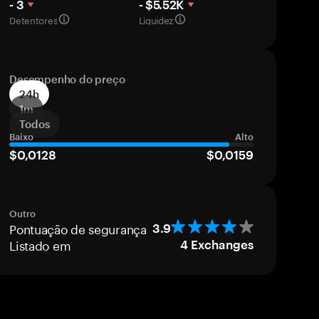
- 3
- $5.52K
Detentores
Liquidez
Desempenho do preço
24h
1m
Todos
Baixo
Alto
$0,0128
$0,0159
Outro
Pontuação de segurança
3.9
Listado em
4
Exchanges