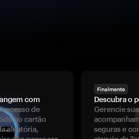
Finalmente
a Tangem com
Descubra o p
processo de
Gerencie sua
tido no cartão
acompanhame
a aleatória,
seguras e co
ira não possa ser
através da T