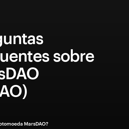
guntas
quentes sobre
sDAO
AO)
riptomoeda MarsDAO?