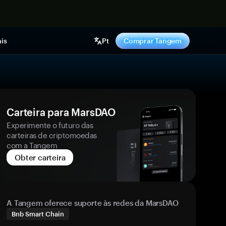
gora
is
Pt
Comprar Tangem
Carteira para MarsDAO
Experimente o futuro das
carteiras de criptomoedas
com a Tangem
Obter carteira
A Tangem oferece suporte às redes da MarsDAO
Bnb Smart Chain