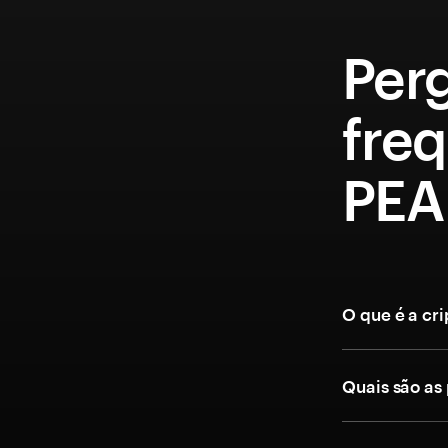
Per
fre
PEA
O que é a c
Quais são as