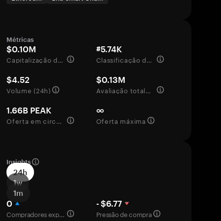
Métricas
$0.10M
#5.74K
Capitalização de mercado
Classificação de mercado
$4.52
$0.13M
Volume (24h)
Avaliação totalmente diluída
1.66B PEAK
∞
Oferta em circulação
Oferta máxima
Insights
24h
1w
1m
0
- $6.77
Compradores experientes
Pressão de compra