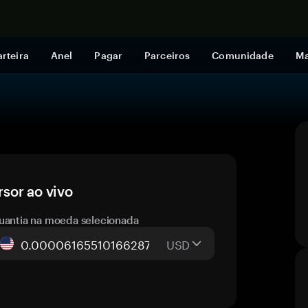
Comprar a
rteira
Anel
Pagar
Parceiros
Comunidade
Ma
sor ao vivo
uantia na moeda selecionada
USD