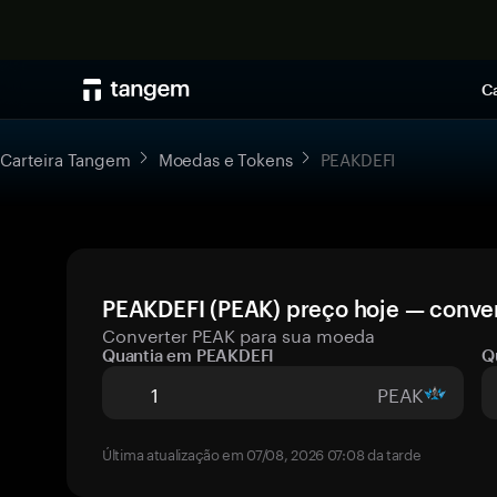
Ca
Carteira Tangem
Moedas e Tokens
PEAKDEFI
PEAKDEFI (PEAK) preço hoje — conver
Converter PEAK para sua moeda
Quantia em PEAKDEFI
Q
PEAK
Última atualização em 07/08, 2026 07:08 da tarde