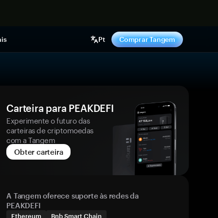
gora
is
Pt
Comprar Tangem
Carteira para PEAKDEFI
Experimente o futuro das
carteiras de criptomoedas
com a Tangem
Obter carteira
A Tangem oferece suporte às redes da
PEAKDEFI
Ethereum
Bnb Smart Chain