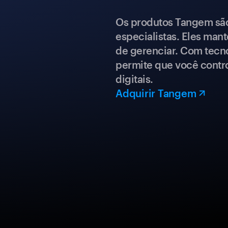
Os produtos Tangem são 
especialistas. Eles mant
de gerenciar. Com tecn
permite que você contro
digitais.
Adquirir Tangem