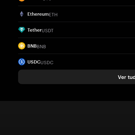
ETH
Ethereum
USDT
Tether
BNB
BNB
USDC
USDC
Ver tu