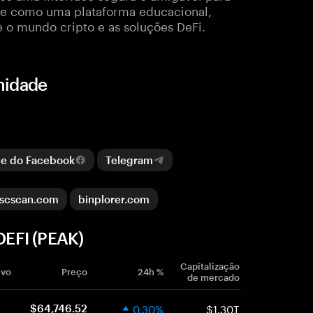
rve como uma plataforma educacional,
 o mundo cripto e as soluções DeFi.
nidade
e do Facebook
Telegram
scscan.com
binplorer.com
EFI (PEAK)
Capitalização
ivo
Preço
24h %
de mercado
0.30%
$1.30T
$64,746.52