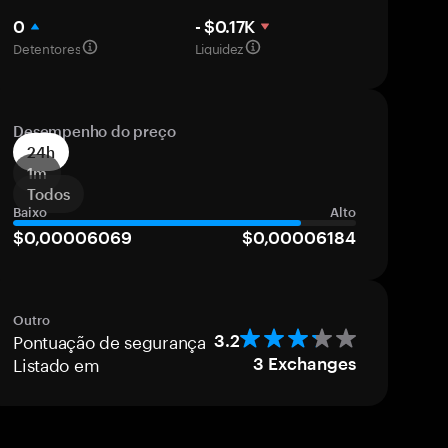
0
- $0.17K
Detentores
Liquidez
Desempenho do preço
24h
1m
Todos
Baixo
Alto
$0,00006069
$0,00006184
Outro
Pontuação de segurança
3.2
Listado em
3
Exchanges