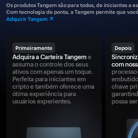
Os produtos Tangem são para todos, de iniciantes a esp
Com tecnologia de ponta, a Tangem permite que você co
Adquirir Tangem
Primeiramente
Depois
Adquira a Carteira Tangem
e
Sincroniz
assuma o controle dos seus
com noss
ativos com apenas um toque.
processo 
Perfeita para iniciantes em
embutido
cripto e também oferece uma
chave pri
ótima experiência para
garantind
usuários experientes.
possa se