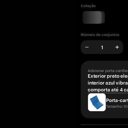
Coleção
Número de conjuntos
Adicionar porta-cartõe
Exterior preto el
interior azul vibr
comporta até 4 c
Porta-car
Tamanho: 10