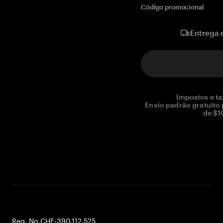
Código promocional
Entrega 
Impostos e ta
Envio padrão gratuito
de $1
Reg. No CHE-390.112.525