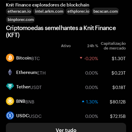
Knit Finance exploradores de blockchain
etherscan.io
intel.arkm.com
ethplorer.io
bscscan.com
binplorer.com
Criptomoedas semelhantes a Knit Finance
(KFT)
Capitalização
Ativo
24h %
de mercado
BTC
-0.20%
$1.30T
Bitcoin
ETH
0.00%
$0.23T
Ethereum
USDT
0.00%
$0.18T
Tether
BNB
1.30%
$80.12B
BNB
USDC
0.00%
$72.15B
USDC
Ver tudo