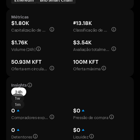
Ethereum
Bnb Smart Chain
Métricas
$1.80K
#13.18K
Capitalização de mercado
Classificação de mercado
$1.76K
$3.54K
Volume (24h)
Avaliação totalmente diluída
50.93M KFT
100M KFT
Oferta em circulação
Oferta máxima
Insights
24h
1w
1m
0
$0
Compradores experientes
Pressão de compra
0
$0
Detentores
Liquidez