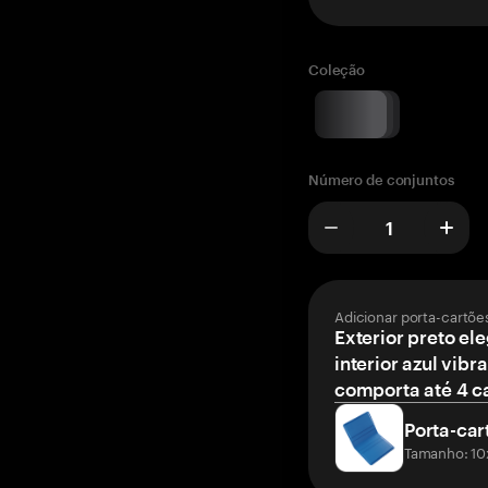
Coleção
Número de conjuntos
Adicionar porta-cartõe
Exterior preto el
interior azul vibr
comporta até 4 c
Porta-car
Tamanho: 10