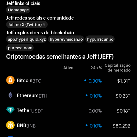
Jeff links oficiais
Homepage
Jeff redes sociais e comunidade
Jeff no X (Twitter)
Jeff exploradores de blockchain
app.hyperliquid.xyz
hyperevmscan.io
hypurrscan.io
purrsec.com
Criptomoedas semelhantes a Jeff (JEFF)
Capitalização
Ativo
24h %
de mercado
BTC
0.30%
$1.31T
Bitcoin
ETH
0.10%
$0.23T
Ethereum
USDT
0.00%
$0.18T
Tether
BNB
0.10%
$80.29B
BNB