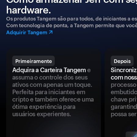
hardware.
Os produtos Tangem são para todos, de iniciantes a esp
Com tecnologia de ponta, a Tangem permite que você co
Adquirir Tangem
Primeiramente
Depois
Adquira a Carteira Tangem
e
Sincroniz
assuma o controle dos seus
com noss
ativos com apenas um toque.
processo 
Perfeita para iniciantes em
embutido
cripto e também oferece uma
chave pri
ótima experiência para
garantind
usuários experientes.
possa se