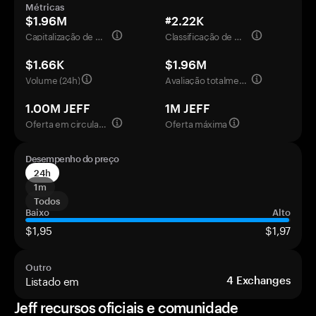
Métricas
$1.96M
#2.22K
Capitalização de mercado
Classificação de mercado
$1.66K
$1.96M
Volume (24h)
Avaliação totalmente diluída
1.00M JEFF
1M JEFF
Oferta em circulação
Oferta máxima
Desempenho do preço
24h
1m
Todos
Baixo
Alto
$1,95
$1,97
Outro
Listado em
4
Exchanges
Jeff recursos oficiais e comunidade