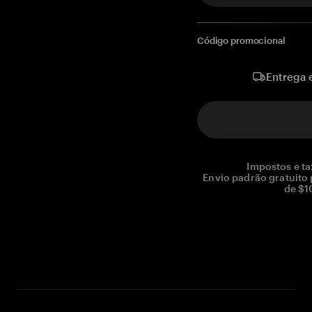
Código promocional
Entrega 
Impostos e ta
Envio padrão gratuito
de $1