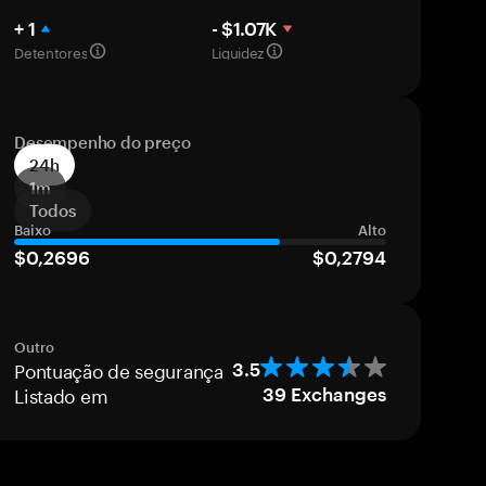
+ 1
- $1.07K
Detentores
Liquidez
Desempenho do preço
24h
1m
Todos
Baixo
Alto
$0,2696
$0,2794
Outro
Pontuação de segurança
3.5
Listado em
39
Exchanges