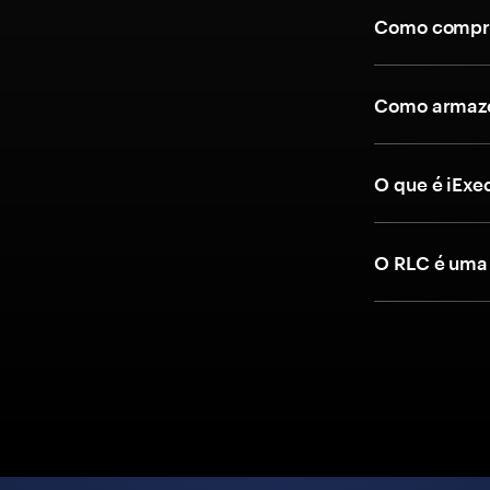
Como compra
Como armaze
O que é iExec
O RLC é uma