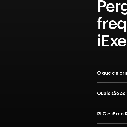
Per
fre
iEx
O que é a cr
Quais são as
RLC e iExec 