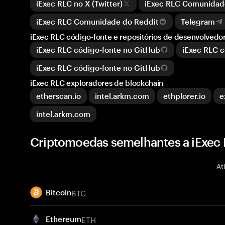
iExec RLC no X (Twitter)
iExec RLC Comunidad
iExec RLC Comunidade do Reddit
Telegram
iExec RLC código-fonte e repositórios de desenvolvedo
iExec RLC código-fonte no GitHub
iExec RLC c
iExec RLC código-fonte no GitHub
iExec RLC exploradores de blockchain
etherscan.io
intel.arkm.com
ethplorer.io
e
intel.arkm.com
Criptomoedas semelhantes a iExec 
At
BTC
Bitcoin
ETH
Ethereum