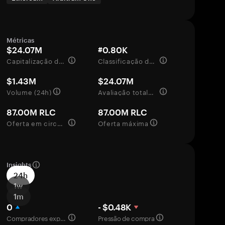
Métricas
$24.07M
#0.80K
Capitalização de mercado
Classificação de mercado
$1.43M
$24.07M
Volume (24h)
Avaliação totalmente diluída
87.00M RLC
87.00M RLC
Oferta em circulação
Oferta máxima
Insights
24h
1w
1m
0
- $0.48K
Compradores experientes
Pressão de compra