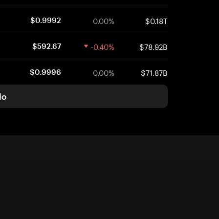
0.00%
$0.18T
$0.9992
-0.40%
$78.92B
$592.67
0.00%
$71.87B
$0.9996
do