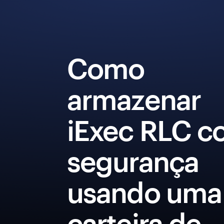
Como
armazenar
iExec RLC 
segurança
usando uma
carteira de