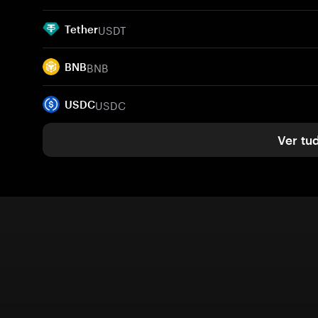
USDT
Tether
BNB
BNB
USDC
USDC
Ver tu