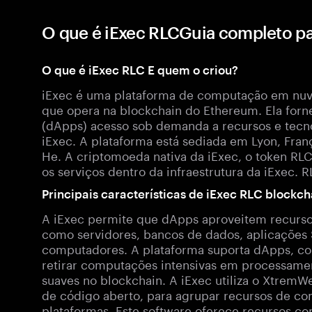
O que é iExec RLCGuia completo p
O que é iExec RLC E quem o criou?
iExec é uma plataforma de computação em nuv
que opera na blockchain do Ethereum. Ela forn
(dApps) acesso sob demanda a recursos e tecn
iExec. A plataforma está sediada em Lyon, Franç
He. A criptomoeda nativa da iExec, o token RLC, 
os serviços dentro da infraestrutura da iExec. R
Principais características de iExec RLC blockch
A iExec permite que dApps aproveitem recurso
como servidores, bancos de dados, aplicaçõe
computadores. A plataforma suporta dApps, cont
retirar computações intensivas em processame
suaves no blockchain. A iExec utiliza o Xtrem
de código aberto, para agrupar recursos de co
plataformas. Este software oferece recursos com