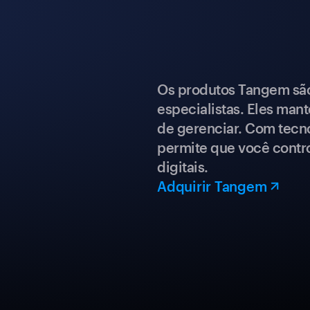
Os produtos Tangem são 
especialistas. Eles mant
de gerenciar. Com tecn
permite que você contro
digitais.
Adquirir Tangem