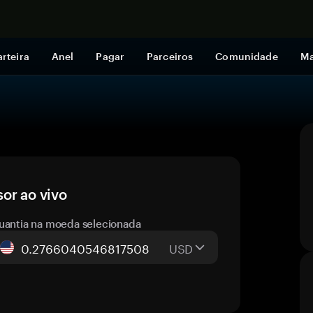
Comprar a
rteira
Anel
Pagar
Parceiros
Comunidade
Ma
or ao vivo
uantia na moeda selecionada
USD