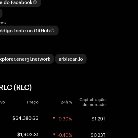
e do Facebook
res
ódigo-fonte no GitHub
xplorer.energi.network
arbiscan.io
RLC (RLC)
Capitalização
ivo
Preço
24h %
de mercado
-0.30%
$1.29T
$64,380.66
-0.40%
$0.23T
$1,902.31