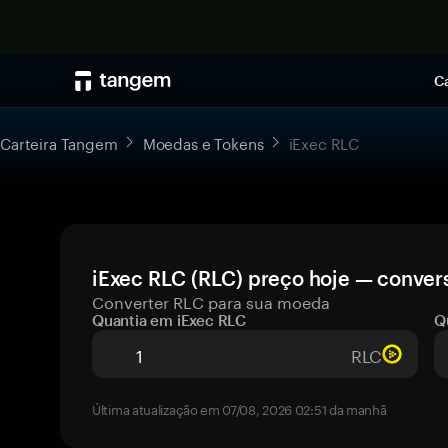
Ca
Carteira Tangem
Moedas e Tokens
iExec RLC
iExec RLC (RLC) preço hoje — convers
Converter RLC para sua moeda
Quantia em iExec RLC
Q
RLC
Última atualização em 07/08, 2026 02:51 da manhã