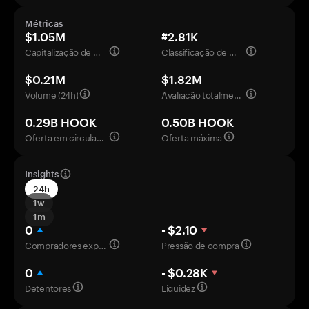
Métricas
$1.05M
#2.81K
Capitalização de mercado
Classificação de mercado
$0.21M
$1.82M
Volume (24h)
Avaliação totalmente diluída
0.29B HOOK
0.50B HOOK
Oferta em circulação
Oferta máxima
Insights
24h
1w
1m
0
- $2.10
Compradores experientes
Pressão de compra
0
- $0.28K
Detentores
Liquidez