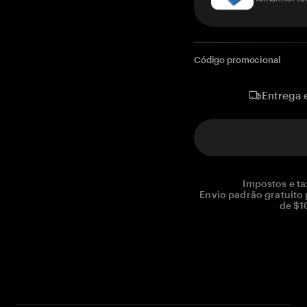
Código promocional
Entrega 
Impostos e ta
Envio padrão gratuito
de $1