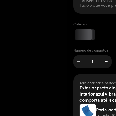
Tudo o que você pr
Coleção
Número de conjuntos
Adicionar porta-cartõe
Exterior preto el
interior azul vibr
comporta até 4 c
Porta-car
Tamanho: 10