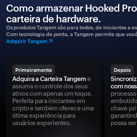
Como armazenar Hooked Pro
carteira de hardware.
Os produtos Tangem são para todos, de iniciantes a esp
Com tecnologia de ponta, a Tangem permite que você co
Adquirir Tangem
Primeiramente
Depois
Adquira a Carteira Tangem
e
Sincroniz
assuma o controle dos seus
com noss
ativos com apenas um toque.
processo 
Perfeita para iniciantes em
embutido
cripto e também oferece uma
chave pri
ótima experiência para
garantind
usuários experientes.
possa se