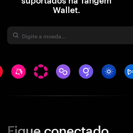
suportados na Tangem
Wallet.
Ativo
Fique
conectado.