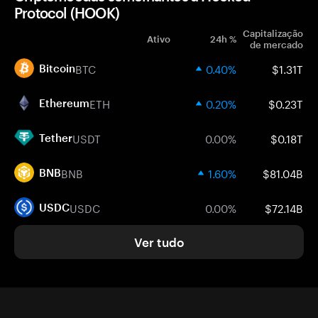
Protocol (HOOK)
Capitalização
Ativo
24h %
de mercado
BTC
0.40%
$1.31T
Bitcoin
ETH
0.20%
$0.23T
Ethereum
USDT
0.00%
$0.18T
Tether
BNB
1.60%
$81.04B
BNB
USDC
0.00%
$72.14B
USDC
Ver tudo