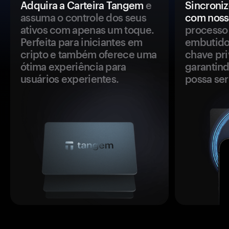
Adquira a Carteira Tangem
e
Sincroniz
assuma o controle dos seus
com noss
ativos com apenas um toque.
processo 
Perfeita para iniciantes em
embutido
cripto e também oferece uma
chave pri
ótima experiência para
garantind
usuários experientes.
possa se