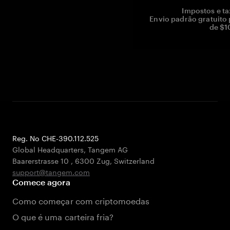
Impostos e ta
Envio padrão gratuito
de $1
Reg. No CHE-390.112.525
Global Headquarters, Tangem AG
Baarerstrasse 10
,
6300 Zug
,
Switzerland
support@tangem.com
Comece agora
Como começar com criptomoedas
O que é uma carteira fria?