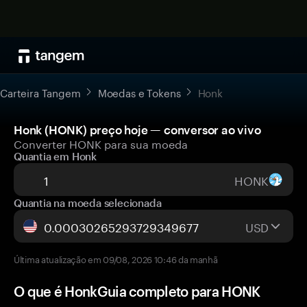
Carteira Tangem
Moedas e Tokens
Honk
Honk (HONK) preço hoje — conversor ao vivo
Converter HONK para sua moeda
Quantia em Honk
HONK
Quantia na moeda selecionada
USD
Última atualização em 09/08, 2026 10:46 da manhã
O que é HonkGuia completo para HONK