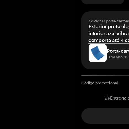
Adicionar porta-cartõe
Exterior preto el
interior azul vibr
comporta até 4 c
Porta-car
Tamanho: 10
Código promocional
Entrega 