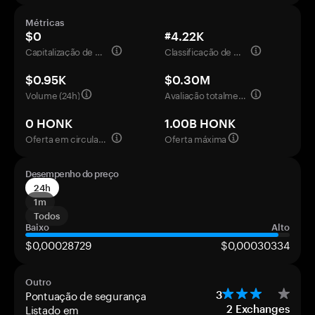
Métricas
$0
#4.22K
Capitalização de mercado
Classificação de mercado
$0.95K
$0.30M
Volume (24h)
Avaliação totalmente diluída
0 HONK
1.00B HONK
Oferta em circulação
Oferta máxima
Desempenho do preço
24h
1m
Todos
Baixo
Alto
$0,00028729
$0,00030334
Outro
Pontuação de segurança
3
Listado em
2
Exchanges