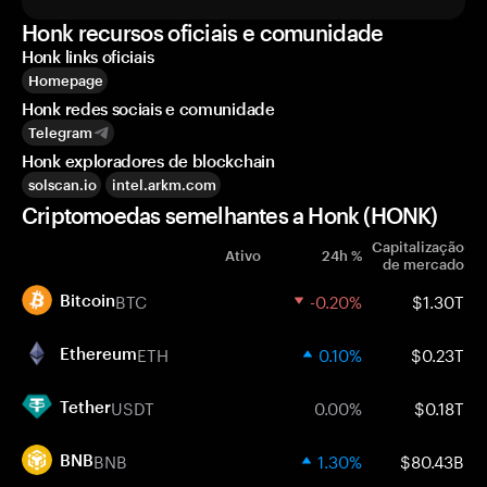
Honk recursos oficiais e comunidade
Honk links oficiais
Homepage
Honk redes sociais e comunidade
Telegram
Honk exploradores de blockchain
solscan.io
intel.arkm.com
Criptomoedas semelhantes a Honk (HONK)
Capitalização
Ativo
24h %
de mercado
BTC
-0.20%
$1.30T
Bitcoin
ETH
0.10%
$0.23T
Ethereum
USDT
0.00%
$0.18T
Tether
BNB
1.30%
$80.43B
BNB