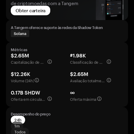
de criptomoedas com a Tangem
Obter carteira
A Tangem oferece suporte às redes da Shadow Token
Solana
Métricas
$2.65M
#1.98K
Capitalização de mercado
Classificação de mercado
$12.26K
$2.65M
Volume (24h)
Avaliação totalmente diluída
0.17B SHDW
∞
Oferta em circulação
Oferta máxima
Desempenho do preço
24h
1m
Todos