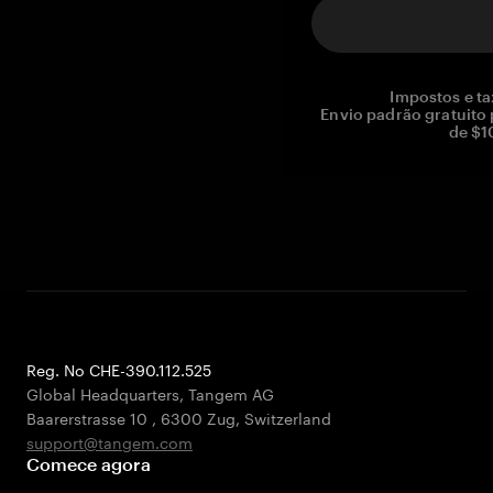
Impostos e ta
Envio padrão gratuito
de $1
Reg. No CHE-390.112.525
Global Headquarters, Tangem AG
Baarerstrasse 10
,
6300 Zug
,
Switzerland
support@tangem.com
Comece agora