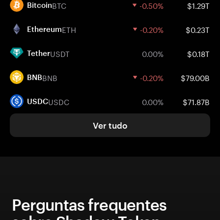
BTC
-0.50%
$1.29T
Bitcoin
ETH
-0.20%
$0.23T
Ethereum
USDT
0.00%
$0.18T
Tether
BNB
-0.20%
$79.00B
BNB
USDC
0.00%
$71.87B
USDC
Ver tudo
Perguntas frequentes