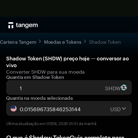
Carteira Tangem
Moedas e Tokens
Shadow Token
Shadow Token (SHDW) preço hoje — conversor ao
vivo
Converter SHDW para sua moeda
Quantia em Shadow Token
SHDW
Quantia na moeda selecionada
USD
Última atualização em 07/08, 2026 01:51 da manhã
O que é Shadow TokenGuia completo para