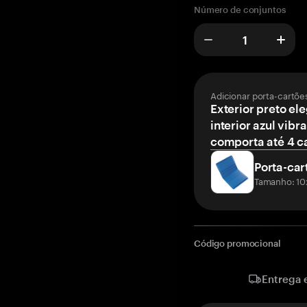
Número de conjuntos
Adicionar porta-cartõe
Exterior preto el
interior azul vibr
comporta até 4 c
Porta-car
Tamanho: 10
Código promocional
Entrega 