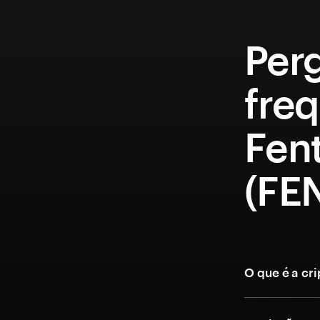
Per
fre
Fen
(FE
O que é a cr