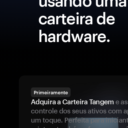
usando uma
carteira de
hardware.
Primeiramente
Adquira a Carteira Tangem
e a
controle dos seus ativos com 
um toque. Perfeita para inicia