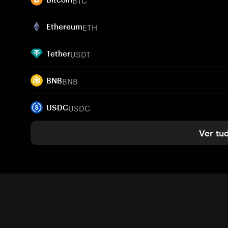
ETH
Ethereum
USDT
Tether
BNB
BNB
USDC
USDC
Ver tu