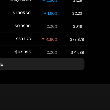
1.60%
$0.23T
$1,905.60
0.00%
$0.18T
$0.9990
-0.60%
$78.87B
$592.28
0.00%
$71.68B
$0.9995
do