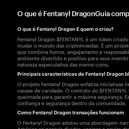
O que é Fentanyl DragonGuia comp
O que é Fentanyl Dragon E quem o criou?
Fentanyl Dragon $FENTANYL é um token criado
mudar o mundo das criptomoedas. É um proje
que combina humor, engajamento e responsabili
ambiente divertido e positivo para seus mem
natureza especulativa das meme coins.
Principais características de Fentanyl Dragon 
O projeto Fentanyl Dragon enfatiza iniciativas
causas de caridade. O contrato do $FENTANYL foi
queimada para garantir a máxima segurança. 
confiança e segurança dentro da comunidade.
Como Fentanyl Dragon transações funcionam
O Fentanyl Dragon adotou uma abordagem narra
América ao possuir dívidas, vacinas e enviar dr