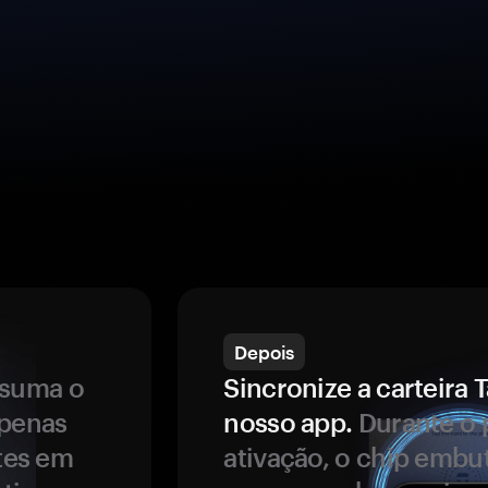
Depois
ssuma o
Sincronize a carteir
apenas
nosso app.
Durante o 
ntes em
ativação, o chip embu