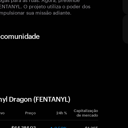
ENTANYL. O projeto utiliza o poder dos
pulsionar sua missão adiante.
 e comunidade
nyl Dragon (FENTANYL)
Capitalização
ivo
Preço
24h %
de mercado
0.50%
$1.29T
$64,384.03