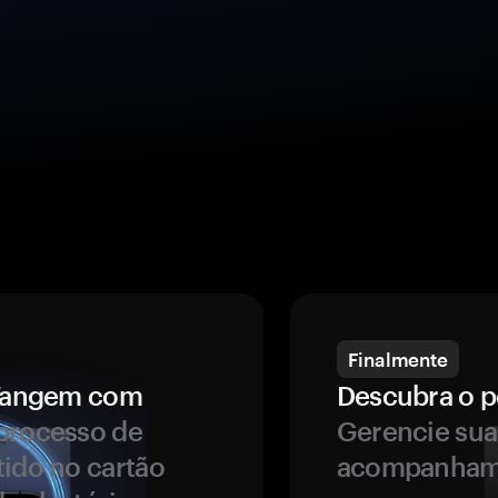
Finalmente
a Tangem com
Descubra o p
processo de
Gerencie sua
tido no cartão
acompanhame