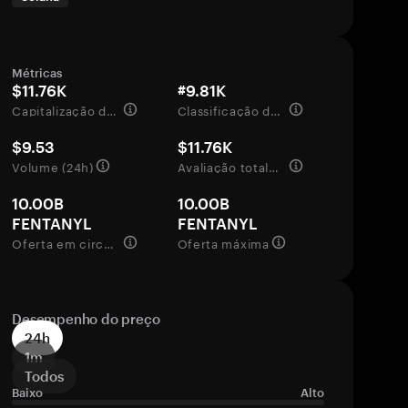
Métricas
$11.76K
#9.81K
Capitalização de mercado
Classificação de mercado
$9.53
$11.76K
Volume (24h)
Avaliação totalmente diluída
10.00B
10.00B
FENTANYL
FENTANYL
Oferta em circulação
Oferta máxima
Desempenho do preço
24h
1m
Todos
Baixo
Alto