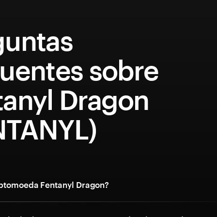
guntas
quentes sobre
tanyl Dragon
NTANYL)
iptomoeda Fentanyl Dragon?