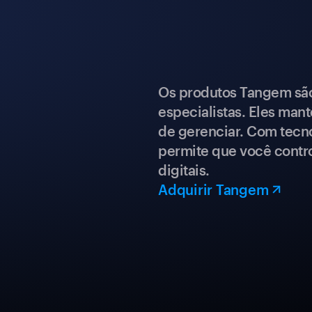
Os produtos Tangem são 
especialistas. Eles mant
de gerenciar. Com tecn
permite que você contro
digitais.
Adquirir Tangem