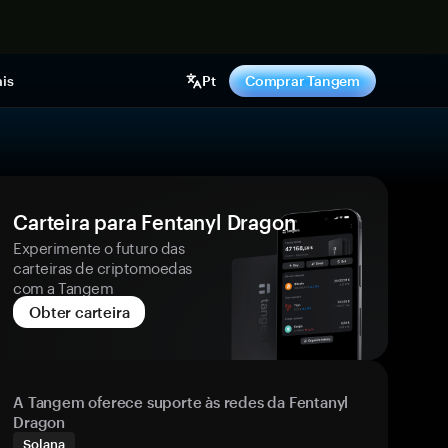
gora
is
Pt
Comprar Tangem
Carteira para Fentanyl Dragon
Experimente o futuro das
carteiras de criptomoedas
com a Tangem
Obter carteira
A Tangem oferece suporte às redes da Fentanyl
Dragon
Solana