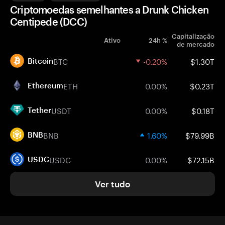
Criptomoedas semelhantes a Drunk Chicken
Centipede (DCC)
Capitalização
Ativo
24h %
de mercado
BTC
-0.20%
$1.30T
Bitcoin
ETH
0.00%
$0.23T
Ethereum
USDT
0.00%
$0.18T
Tether
BNB
1.60%
$79.99B
BNB
USDC
0.00%
$72.15B
USDC
Ver tudo