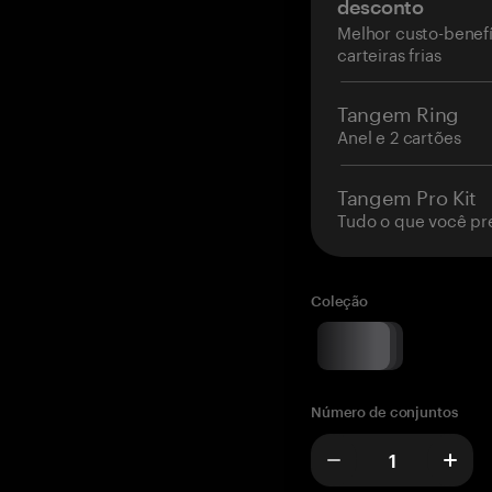
desconto
Melhor custo-benefí
carteiras frias
Tangem Ring
Anel e 2 cartões
Tangem Pro Kit
Tudo o que você pr
Coleção
Número de conjuntos