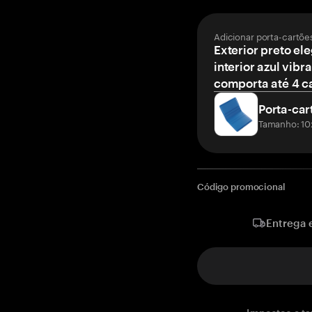
Adicionar porta-cartõe
Exterior preto el
interior azul vibr
comporta até 4 c
Porta-car
Tamanho: 10
Código promocional
Entrega 