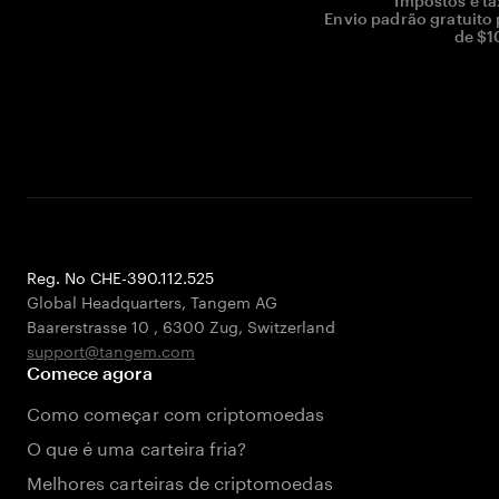
Impostos e ta
Envio padrão gratuito
de $1
Reg. No CHE-390.112.525
Global Headquarters, Tangem AG
Baarerstrasse 10
,
6300 Zug
,
Switzerland
support@tangem.com
Comece agora
Como começar com criptomoedas
O que é uma carteira fria?
Melhores carteiras de criptomoedas