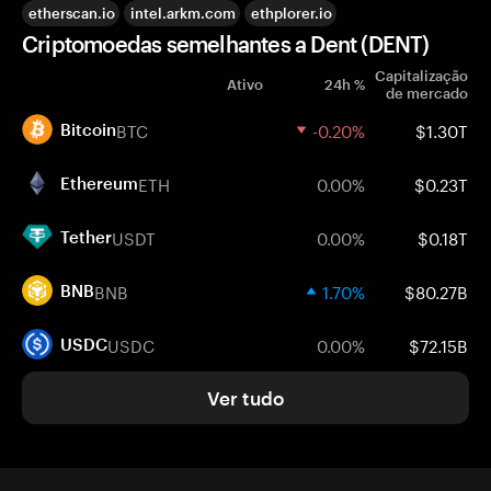
etherscan.io
intel.arkm.com
ethplorer.io
Criptomoedas semelhantes a Dent (DENT)
Capitalização
Ativo
24h %
de mercado
BTC
-0.20%
$1.30T
Bitcoin
ETH
0.00%
$0.23T
Ethereum
USDT
0.00%
$0.18T
Tether
BNB
1.70%
$80.27B
BNB
USDC
0.00%
$72.15B
USDC
Ver tudo