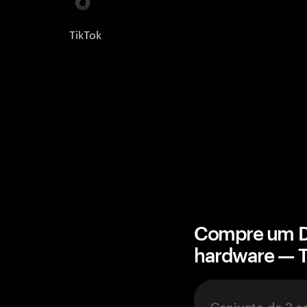
TikTok
Compre um De
hardware — 
Conjunto de 3 c