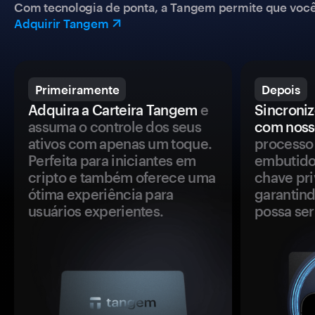
Com tecnologia de ponta, a Tangem permite que você co
Adquirir Tangem
Primeiramente
Depois
Adquira a Carteira Tangem
e
Sincroniz
assuma o controle dos seus
com noss
ativos com apenas um toque.
processo 
Perfeita para iniciantes em
embutido
cripto e também oferece uma
chave pri
ótima experiência para
garantind
usuários experientes.
possa se