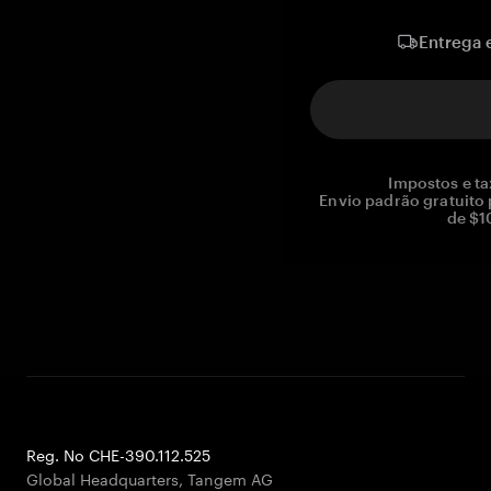
Entrega 
Impostos e ta
Envio padrão gratuito
de $1
Reg. No CHE-390.112.525
Global Headquarters, Tangem AG