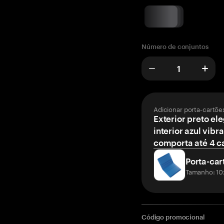
Número de conjuntos
Adicionar porta-cartõe
Exterior preto el
interior azul vibr
comporta até 4 c
Porta-car
Tamanho: 10
Código promocional