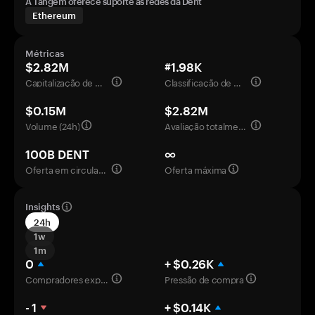
A Tangem oferece suporte às redes da Dent
Ethereum
Métricas
$2.82M
#1.98K
Capitalização de mercado
Classificação de mercado
$0.15M
$2.82M
Volume (24h)
Avaliação totalmente diluída
100B DENT
∞
Oferta em circulação
Oferta máxima
Insights
24h
1w
1m
0
+ $0.26K
Compradores experientes
Pressão de compra
- 1
+ $0.14K