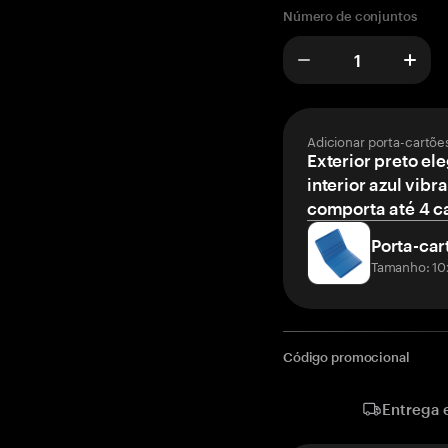
Número de conjuntos
Adicionar porta-cartõe
Exterior preto el
interior azul vibr
comporta até 4 c
Porta-car
Tamanho: 10
Código promocional
Entrega 