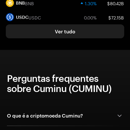
BNB
1.30%
$80.42B
BNB
USDC
0.00%
$72.15B
USDC
Ver tudo
Perguntas frequentes
sobre Cuminu (CUMINU)
O que é a criptomoeda Cuminu?