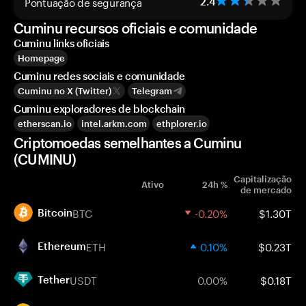
Pontuação de segurança
2.4
Cuminu recursos oficiais e comunidade
Cuminu links oficiais
Homepage
Cuminu redes sociais e comunidade
Cuminu no X (Twitter)
Telegram
Cuminu exploradores de blockchain
etherscan.io
intel.arkm.com
ethplorer.io
Criptomoedas semelhantes a Cuminu
(CUMINU)
Capitalização
Ativo
24h %
de mercado
BTC
-0.20%
$1.30T
Bitcoin
ETH
0.10%
$0.23T
Ethereum
USDT
0.00%
$0.18T
Tether