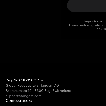
Impostos e ta
Envio padrão gratuito
de $1
Reg. No CHE-390.112.525
Global Headquarters, Tangem AG
Baarerstrasse 10
,
6300 Zug
,
Switzerland
support@tangem.com
Comece agora