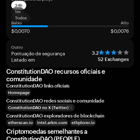
24h
1m
Todos
Baixo
Alto
$0,0070
$0,0076
Outro
Pontuação de segurança
3.2
Listado em
52
Exchanges
ConstitutionDAO recursos oficiais e
comunidade
ConstitutionDAO links oficiais
Homepage
ConstitutionDAO redes sociais e comunidade
ConstitutionDAO no X (Twitter)
ConstitutionDAO exploradores de blockchain
etherscan.io
intel.arkm.com
ethplorer.io
Criptomoedas semelhantes a
ConstitutionDAO (PEOPLE)