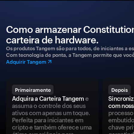
Como armazenar Constituti
carteira de hardware.
Os produtos Tangem são para todos, de iniciantes a esp
Com tecnologia de ponta, a Tangem permite que você co
Adquirir Tangem
Primeiramente
Depois
Adquira a Carteira Tangem
e
Sincroniz
assuma o controle dos seus
com noss
ativos com apenas um toque.
processo 
Perfeita para iniciantes em
embutido
cripto e também oferece uma
chave pri