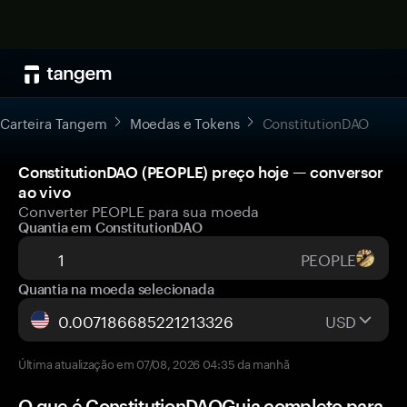
Carteira Tangem
Moedas e Tokens
ConstitutionDAO
ConstitutionDAO (PEOPLE) preço hoje — conversor
ao vivo
Converter PEOPLE para sua moeda
Quantia em ConstitutionDAO
PEOPLE
Quantia na moeda selecionada
USD
Última atualização em 07/08, 2026 04:35 da manhã
O que é ConstitutionDAOGuia completo para