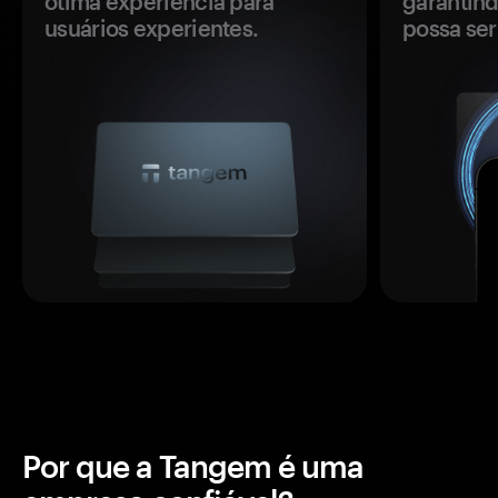
ótima experiência para
garantind
usuários experientes.
possa se
Por que a Tangem é uma