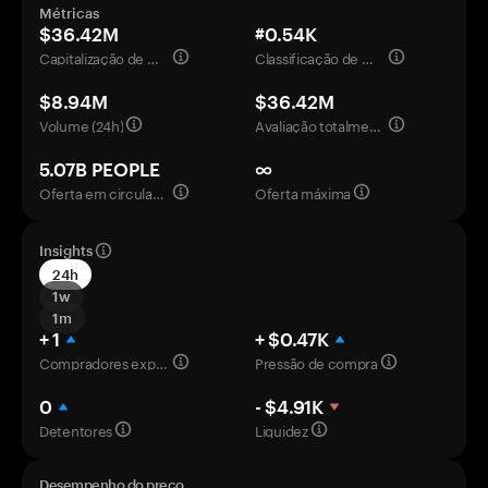
Métricas
$36.42M
#0.54K
Capitalização de mercado
Classificação de mercado
$8.94M
$36.42M
Volume (24h)
Avaliação totalmente diluída
5.07B PEOPLE
∞
Oferta em circulação
Oferta máxima
Insights
24h
1w
1m
+ 1
+ $0.47K
Compradores experientes
Pressão de compra
0
- $4.91K
Detentores
Liquidez
Desempenho do preço