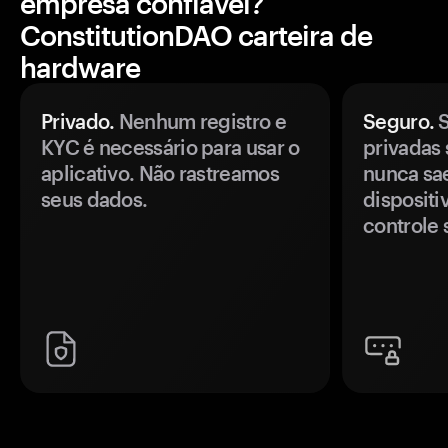
empresa confiável?
ConstitutionDAO carteira de
hardware
Privado.
Nenhum registro e
Seguro.
S
KYC é necessário para usar o
privadas 
aplicativo. Não rastreamos
nunca sa
seus dados.
disposit
controle 