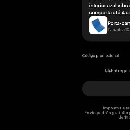
interior azul vibr
comporta até 4 c
Porta-car
Tamanho: 10
Código promocional
Entrega 
Impostos e ta
Envio padrão gratuito
de $1