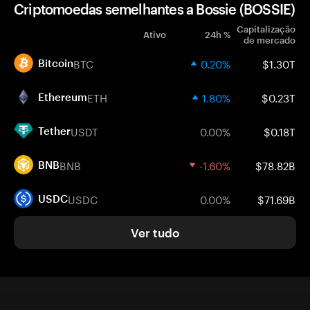
Criptomoedas semelhantes a Bossie (BOSSIE)
Capitalização
Ativo
24h %
de mercado
BTC
0.20%
$1.30T
Bitcoin
ETH
1.80%
$0.23T
Ethereum
USDT
0.00%
$0.18T
Tether
BNB
-1.60%
$78.82B
BNB
USDC
0.00%
$71.69B
USDC
Ver tudo