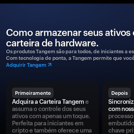
Como armazenar seus ativos
carteira de hardware.
Os produtos Tangem são para todos, de iniciantes a esp
Com tecnologia de ponta, a Tangem permite que você co
Adquirir Tangem
Primeiramente
Depois
Adquira a Carteira Tangem
e
Sincroniz
assuma o controle dos seus
com noss
ativos com apenas um toque.
processo 
Perfeita para iniciantes em
embutido
cripto e também oferece uma
chave pri