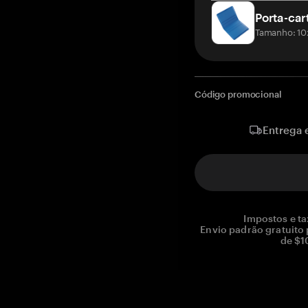
Porta-car
Tamanho: 10
Código promocional
Entrega 
Impostos e ta
Envio padrão gratuito
de $1