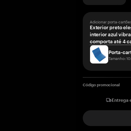
Adicionar porta-cartõe
Exterior preto el
interior azul vibr
comporta até 4 c
Porta-car
Tamanho: 10
Código promocional
Entrega 