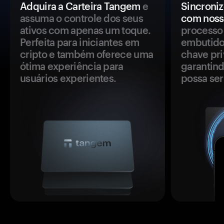
Adquira a Carteira Tangem
e
Sincroniz
assuma o controle dos seus
com noss
ativos com apenas um toque.
processo 
Perfeita para iniciantes em
embutido
cripto e também oferece uma
chave pri
ótima experiência para
garantind
usuários experientes.
possa se