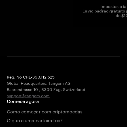
Impostos e ta
Envio padrão gratuito
de $1
Reg. No CHE-390.112.525
Global Headquarters, Tangem AG
Baarerstrasse 10
,
6300 Zug
,
Switzerland
support@tangem.com
Comece agora
Como começar com criptomoedas
O que é uma carteira fria?