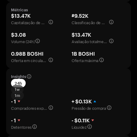
Métricas
$13.47K
#9.52K
Capitalização de mercado
Classificação de mercado
$3.08
$13.47K
Volume (24h)
Avaliação totalmente diluída
0.98B BOSHI
1B BOSHI
Oferta em circulação
Oferta máxima
Insights
24h
1w
1m
- 1
+ $0.13K
Compradores experientes
Pressão de compra
- 1
- $0.11K
Detentores
Liquidez