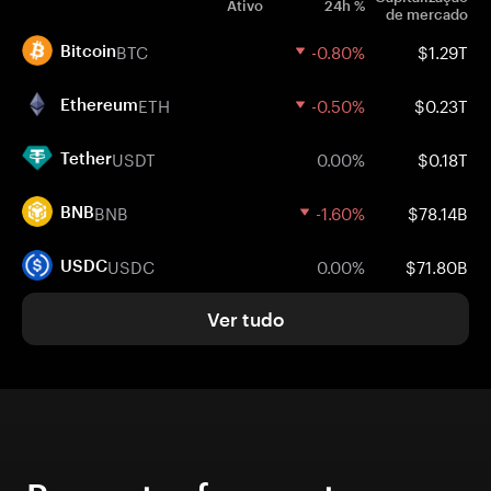
Ativo
24h %
de mercado
BTC
-0.80%
$1.29T
Bitcoin
ETH
-0.50%
$0.23T
Ethereum
USDT
0.00%
$0.18T
Tether
BNB
-1.60%
$78.14B
BNB
USDC
0.00%
$71.80B
USDC
Ver tudo