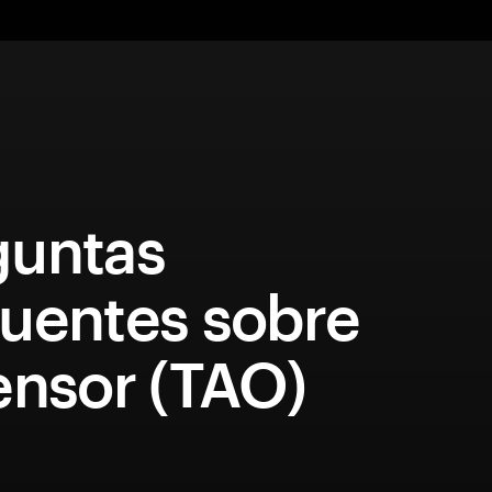
guntas
quentes sobre
ensor (TAO)