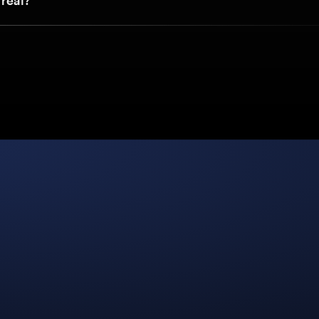
 real?