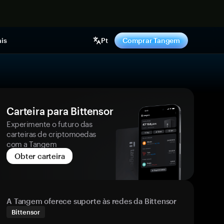
gora
is
Pt
Comprar Tangem
Carteira para Bittensor
Experimente o futuro das
carteiras de criptomoedas
com a Tangem
Obter carteira
A Tangem oferece suporte às redes da Bittensor
Bittensor