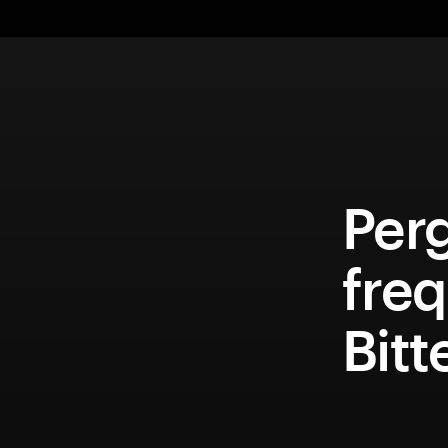
Per
fre
Bitt