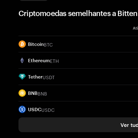
Criptomoedas semelhantes a Bitten
At
BTC
Bitcoin
ETH
Ethereum
USDT
Tether
BNB
BNB
USDC
USDC
Ver tu