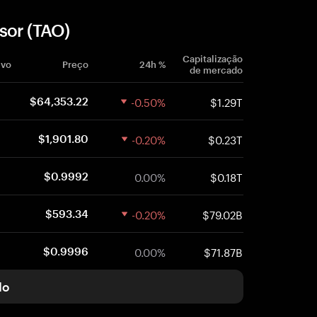
sor (TAO)
Capitalização
ivo
Preço
24h %
de mercado
-0.50%
$1.29T
$64,353.22
-0.20%
$0.23T
$1,901.80
0.00%
$0.18T
$0.9992
-0.20%
$79.02B
$593.34
0.00%
$71.87B
$0.9996
do