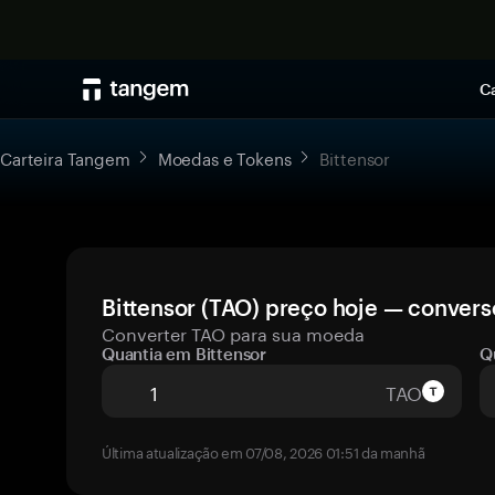
Ca
Carteira Tangem
Moedas e Tokens
Bittensor
Bittensor (TAO) preço hoje — convers
Converter TAO para sua moeda
Quantia em Bittensor
Q
TAO
Última atualização em 07/08, 2026 01:51 da manhã