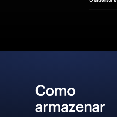
O Bittensor é
Como
armazenar