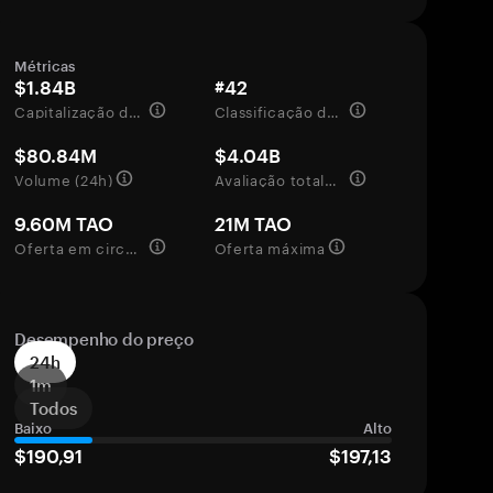
Métricas
$1.84B
#42
Capitalização de mercado
Classificação de mercado
$80.84M
$4.04B
Volume (24h)
Avaliação totalmente diluída
9.60M TAO
21M TAO
Oferta em circulação
Oferta máxima
Desempenho do preço
24h
1m
Todos
Baixo
Alto
$190,91
$197,13