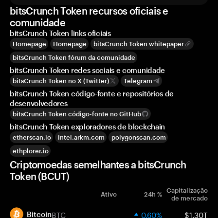
bitsCrunch Token recursos oficiais e
comunidade
bitsCrunch Token links oficiais
Homepage
Homepage
bitsCrunch Token whitepaper
bitsCrunch Token fórum da comunidade
bitsCrunch Token redes sociais e comunidade
bitsCrunch Token no X (Twitter)
Telegram
bitsCrunch Token código-fonte e repositórios de
desenvolvedores
bitsCrunch Token código-fonte no GitHub
bitsCrunch Token exploradores de blockchain
etherscan.io
intel.arkm.com
polygonscan.com
ethplorer.io
Criptomoedas semelhantes a bitsCrunch
Token (BCUT)
Capitalização
Ativo
24h %
de mercado
BTC
0.60%
$1.30T
Bitcoin