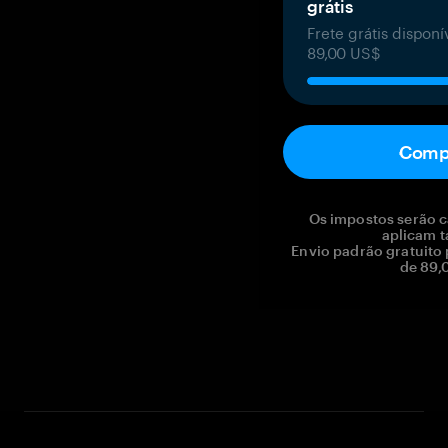
grátis
Frete grátis dispon
89,00 US$
Comp
Os impostos serão c
aplicam t
Envio padrão gratuito
de 89,