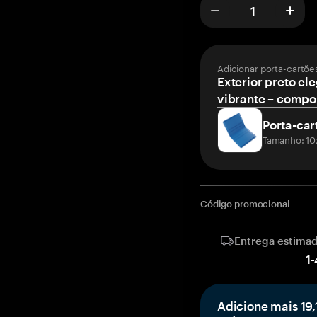
Adicionar porta-cartõe
Exterior preto ele
vibrante – compor
Porta-car
Tamanho: 10
Código promocional
Entrega estima
1
-
Adicione mais 19,