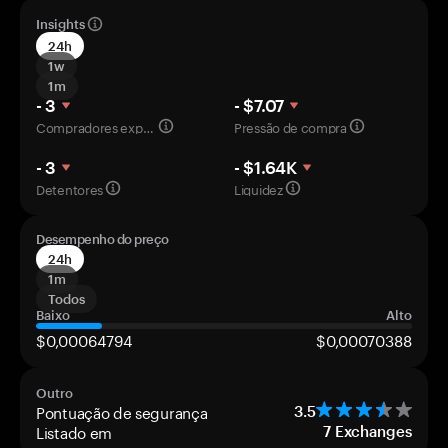
Insights
24h
1w
1m
- 3
- $7.07
Compradores experientes
Pressão de compra
- 3
- $1.64K
Detentores
Liquidez
Desempenho do preço
24h
1m
Todos
Baixo
Alto
$0,00064794
$0,00070388
Outro
Pontuação de segurança
3.5
Listado em
7
Exchanges