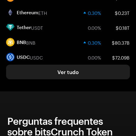
ETH
0.30%
$0.23T
Ethereum
USDT
0.00%
$0.18T
Tether
BNB
0.30%
$80.37B
BNB
USDC
0.00%
$72.09B
USDC
Ver tudo
Perguntas frequentes
sobre bitsCrunch Token