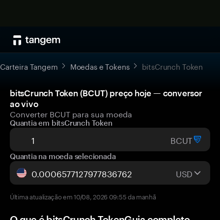
Carteira Tangem
Moedas e Tokens
bitsCrunch Token
bitsCrunch Token (BCUT) preço hoje — conversor
ao vivo
Converter BCUT para sua moeda
Quantia em bitsCrunch Token
BCUT
Quantia na moeda selecionada
USD
Última atualização em 10/08, 2026 09:55 da manhã
O que é bitsCrunch TokenGuia completo