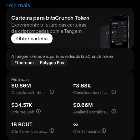
Leia mais
Carteira para bitsCrunch Token
Experimente o futuro das carteiras
de criptomoedas com a Tangem
Obter carteira
A Tangem oferece suporte às redes da bitsCrunch Token
Ethereum
Polygon Pos
Métricas
$0.66M
#3.68K
Capitalização de mercado
Classificação de mercado
$34.57K
$0.66M
Volume (24h)
Avaliação totalmente diluída
1B BCUT
∞
Oferta em circulação
Oferta máxima