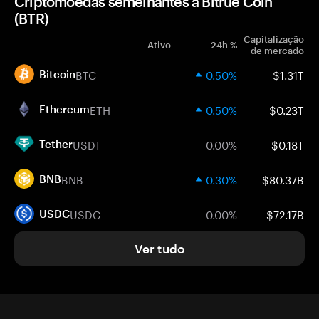
Criptomoedas semelhantes a Bitrue Coin
(BTR)
Capitalização
Ativo
24h %
de mercado
BTC
0.50%
$1.31T
Bitcoin
ETH
0.50%
$0.23T
Ethereum
USDT
0.00%
$0.18T
Tether
BNB
0.30%
$80.37B
BNB
USDC
0.00%
$72.17B
USDC
Ver tudo