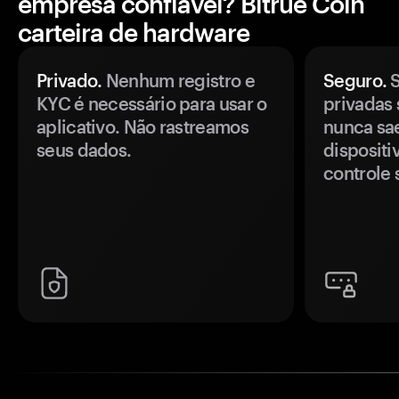
empresa confiável? Bitrue Coin
carteira de hardware
Privado.
Nenhum registro e
Seguro.
S
KYC é necessário para usar o
privadas 
aplicativo. Não rastreamos
nunca sa
seus dados.
disposit
controle 