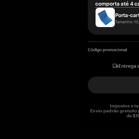
comporta até 4 c
Porta-car
Tamanho: 10
Código promocional
Entrega 
Impostos e ta
Envio padrão gratuito
de $1