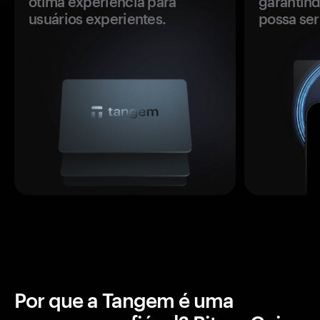
ótima experiência para
garantind
usuários experientes.
possa se
Por que a Tangem é uma