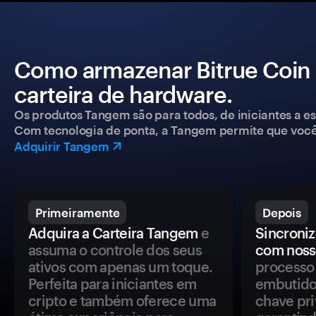
Como armazenar Bitrue Coin
carteira de hardware.
Os produtos Tangem são para todos, de iniciantes a esp
Com tecnologia de ponta, a Tangem permite que você co
Adquirir Tangem
Primeiramente
Depois
Adquira a Carteira Tangem
e
Sincroniz
assuma o controle dos seus
com noss
ativos com apenas um toque.
processo 
Perfeita para iniciantes em
embutido
cripto e também oferece uma
chave pri