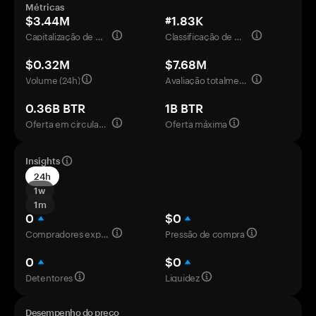
Métricas
$3.44M
#1.83K
Capitalização de mercado
Classificação de mercado
$0.32M
$7.68M
Volume (24h)
Avaliação totalmente diluída
0.36B BTR
1B BTR
Oferta em circulação
Oferta máxima
Insights
24h
1w
1m
0
$0
Compradores experientes
Pressão de compra
0
$0
Detentores
Liquidez
Desempenho do preço