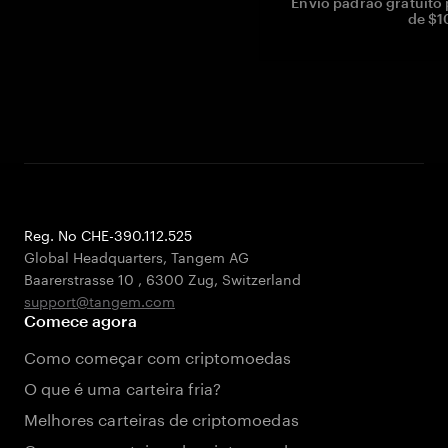
Envio padrão gratuito
de $1
Reg. No CHE-390.112.525
Global Headquarters, Tangem AG
Baarerstrasse 10
,
6300 Zug
,
Switzerland
support@tangem.com
Comece agora
Como começar com criptomoedas
O que é uma carteira fria?
Melhores carteiras de criptomoedas