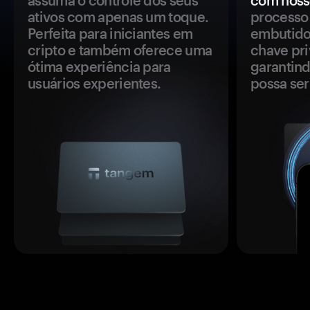
assuma o controle dos seus
com noss
ativos com apenas um toque.
processo 
Perfeita para iniciantes em
embutido
cripto e também oferece uma
chave pri
ótima experiência para
garantind
usuários experientes.
possa se