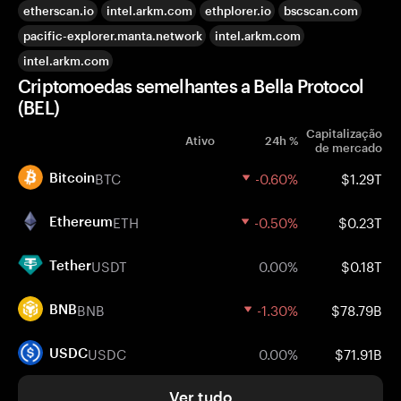
etherscan.io
intel.arkm.com
ethplorer.io
bscscan.com
pacific-explorer.manta.network
intel.arkm.com
intel.arkm.com
Criptomoedas semelhantes a Bella Protocol
(BEL)
Capitalização
Ativo
24h %
de mercado
BTC
-0.60%
$1.29T
Bitcoin
ETH
-0.50%
$0.23T
Ethereum
USDT
0.00%
$0.18T
Tether
BNB
-1.30%
$78.79B
BNB
USDC
0.00%
$71.91B
USDC
Ver tudo