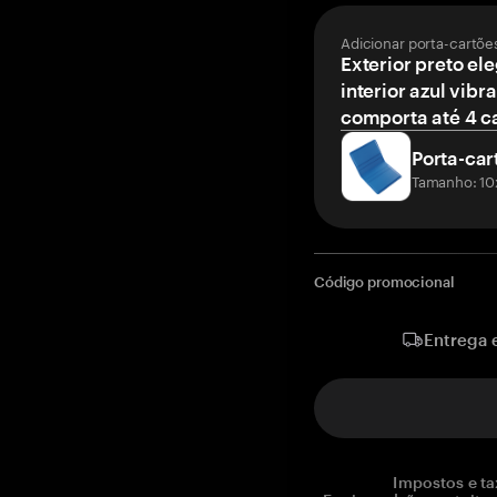
Adicionar porta-cartõe
Exterior preto el
interior azul vibr
comporta até 4 c
Porta-car
Tamanho: 10
Código promocional
Entrega 
Impostos e ta