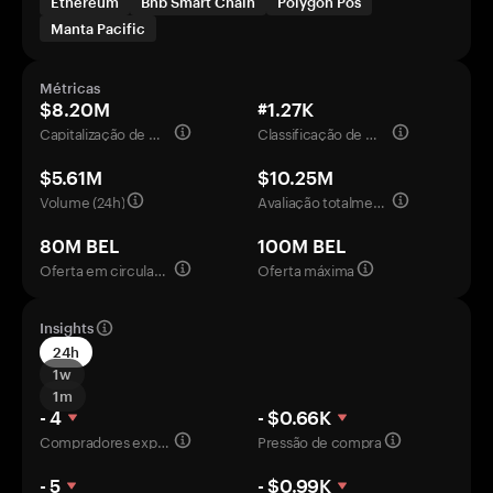
Ethereum
Bnb Smart Chain
Polygon Pos
Manta Pacific
Métricas
$8.20M
#1.27K
Capitalização de mercado
Classificação de mercado
$5.61M
$10.25M
Volume (24h)
Avaliação totalmente diluída
80M BEL
100M BEL
Oferta em circulação
Oferta máxima
Insights
24h
1w
1m
- 4
- $0.66K
Compradores experientes
Pressão de compra
- 5
- $0.99K