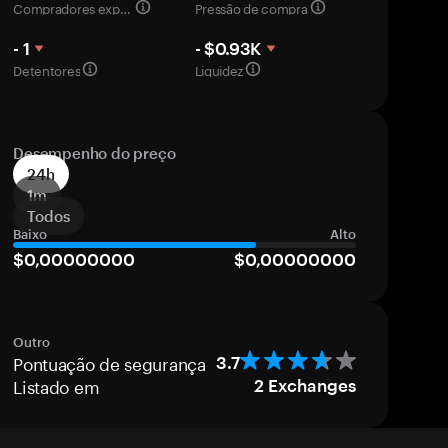
Compradores experientes
Pressão de compra
- 1
- $0.93K
Detentores
Liquidez
Desempenho do preço
24h
1m
Todos
Baixo
Alto
$0,00000000
$0,00000000
Outro
Pontuação de segurança
3.7
Listado em
2
Exchanges