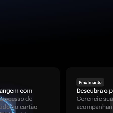
Finalmente
a Tangem com
Descubra o p
processo de
Gerencie sua
tido no cartão
acompanhame