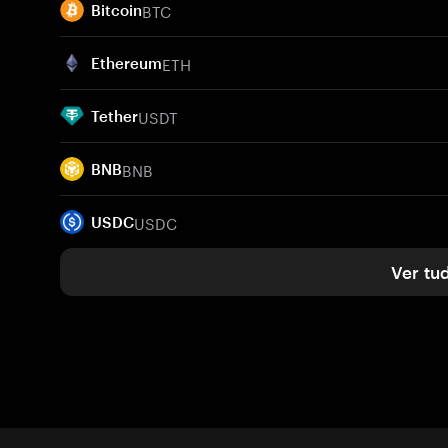
BTC
Bitcoin
ETH
Ethereum
USDT
Tether
BNB
BNB
USDC
USDC
Ver tu