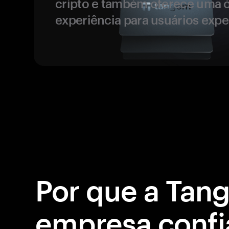
cripto e também oferece uma 
experiência para usuários expe
Por que a Tan
empresa confi