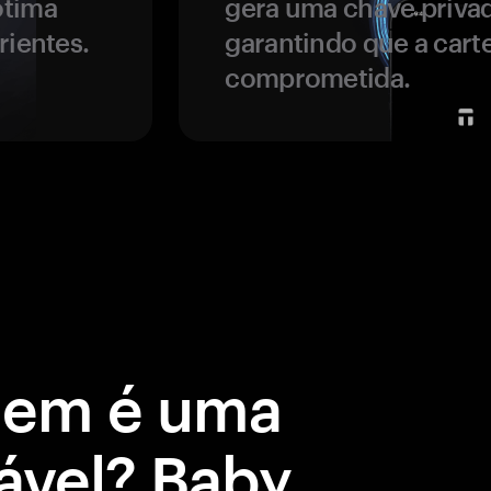
ótima
gera uma chave privad
rientes.
garantindo que a carte
comprometida.
gem é uma
ável? Baby