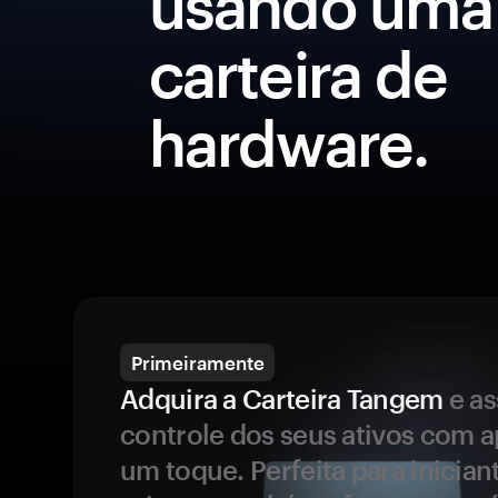
usando uma
carteira de
hardware.
Primeiramente
Adquira a Carteira Tangem
e a
controle dos seus ativos com 
um toque. Perfeita para inicia