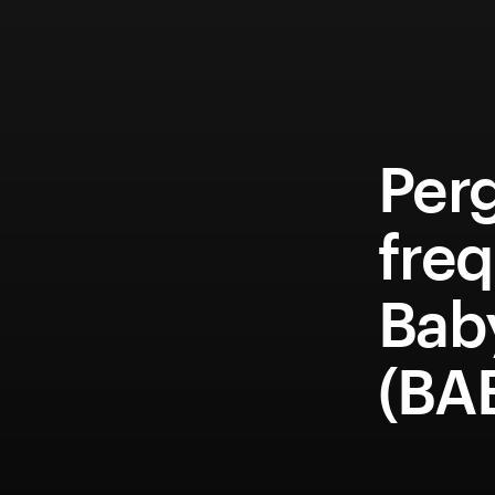
Per
fre
Bab
(BA