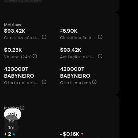
Métricas
$93.42K
#5.90K
Capitalização de mercado
Classificação de mercado
$0.25K
$93.42K
Volume (24h)
Avaliação totalmente diluída
420000T
420000T
BABYNEIRO
BABYNEIRO
Oferta em circulação
Oferta máxima
Insights
24h
1w
1m
+ 2
- $0.16K