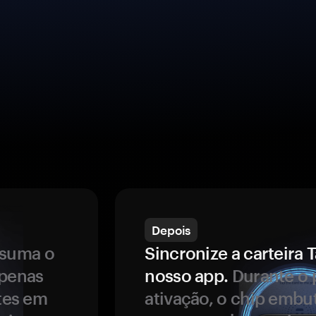
Depois
ssuma o
Sincronize a carteir
apenas
nosso app.
Durante o 
ntes em
ativação, o chip embu