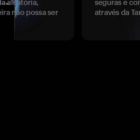
a aleatória,
seguras e co
ira não possa ser
através da T