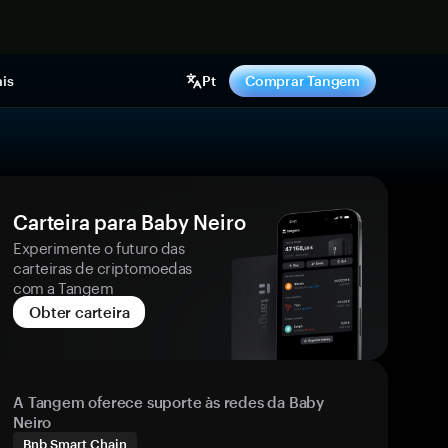
gora
is
Pt
Comprar Tangem
Carteira para Baby Neiro
Experimente o futuro das
carteiras de criptomoedas
com a Tangem
Obter carteira
A Tangem oferece suporte às redes da Baby
Neiro
Bnb Smart Chain