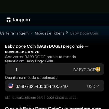
Carteira Tangem
Moedas e Tokens
Baby Doge Coin
Baby Doge Coin (BABYDOGE) preço hoje —
conversor ao vivo
Converter BABYDOGE para sua moeda
Quantia em Baby Doge Coin
BABYDOGE
Quantia na moeda selecionada
USD
Última atualização em 08/08, 2026 05:05 da tarde
O que é Baby Doge CoinGuia completo para