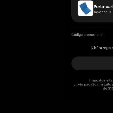
Porta-car
Tamanho: 10
Código promocional
Entrega 
Impostos e ta
Envio padrão gratuito
de $1