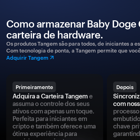
Como armazenar Baby Doge 
carteira de hardware.
Os produtos Tangem são para todos, de iniciantes a esp
Com tecnologia de ponta, a Tangem permite que você co
Adquirir Tangem
Primeiramente
Depois
Adquira a Carteira Tangem
e
Sincroniz
assuma o controle dos seus
com noss
ativos com apenas um toque.
processo 
Perfeita para iniciantes em
embutido
cripto e também oferece uma
chave pri
ótima experiência para
garantind