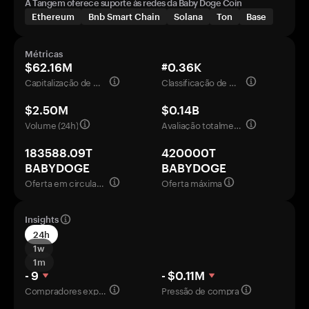
A Tangem oferece suporte às redes da Baby Doge Coin
Ethereum
Bnb Smart Chain
Solana
Ton
Base
Métricas
$62.16M
#0.36K
Capitalização de mercado
Classificação de mercado
$2.50M
$0.14B
Volume (24h)
Avaliação totalmente diluída
183588.09T
420000T
BABYDOGE
BABYDOGE
Oferta em circulação
Oferta máxima
Insights
24h
1w
1m
- 9
- $0.11M
Compradores experientes
Pressão de compra