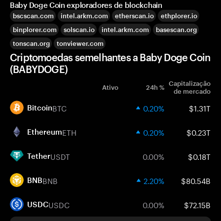
Baby Doge Coin exploradores de blockchain
bscscan.com
intel.arkm.com
etherscan.io
ethplorer.io
binplorer.com
solscan.io
intel.arkm.com
basescan.org
tonscan.org
tonviewer.com
Criptomoedas semelhantes a Baby Doge Coin
(BABYDOGE)
Capitalização
Ativo
24h %
de mercado
BTC
0.20%
$1.31T
Bitcoin
ETH
0.20%
$0.23T
Ethereum
USDT
0.00%
$0.18T
Tether
BNB
2.20%
$80.54B
BNB
USDC
0.00%
$72.15B
USDC