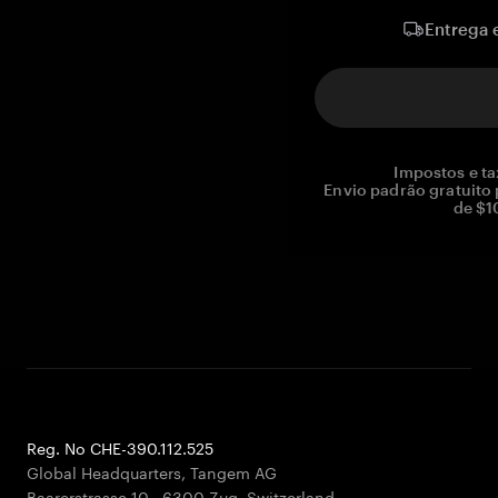
Entrega 
Impostos e ta
Envio padrão gratuito
de $1
Reg. No CHE-390.112.525
Global Headquarters, Tangem AG
Baarerstrasse 10
,
6300 Zug
,
Switzerland