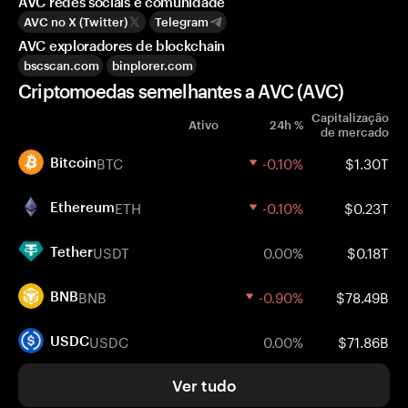
AVC redes sociais e comunidade
AVC no X (Twitter)
Telegram
AVC exploradores de blockchain
bscscan.com
binplorer.com
Criptomoedas semelhantes a AVC (AVC)
Capitalização
Ativo
24h %
de mercado
BTC
-0.10%
$1.30T
Bitcoin
ETH
-0.10%
$0.23T
Ethereum
USDT
0.00%
$0.18T
Tether
BNB
-0.90%
$78.49B
BNB
USDC
0.00%
$71.86B
USDC
Ver tudo