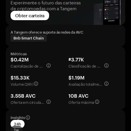
Experimente o futuro das carteiras
de criptomoedas com a Tangem
Obter carteira
A Tangem oferece suporte às redes da AVC
Bnb Smart Chain
Métricas
$0.42M
#3.77K
Capitalização de mercado
Classificação de mercado
$15.33K
$1.19M
Volume (24h)
Avaliação totalmente diluída
3.55B AVC
10B AVC
Oferta em circulação
Oferta máxima
Insights
24h
1w