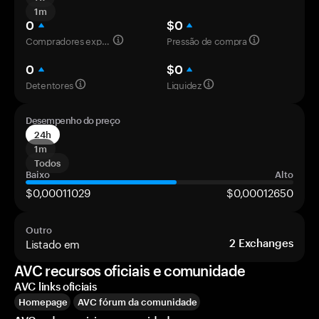
1m
0
$0
Compradores experientes
Pressão de compra
0
$0
Detentores
Liquidez
Desempenho do preço
24h
1m
Todos
Baixo
Alto
$0,00011029
$0,00012650
Outro
Listado em
2
Exchanges
AVC recursos oficiais e comunidade
AVC links oficiais
Homepage
AVC fórum da comunidade