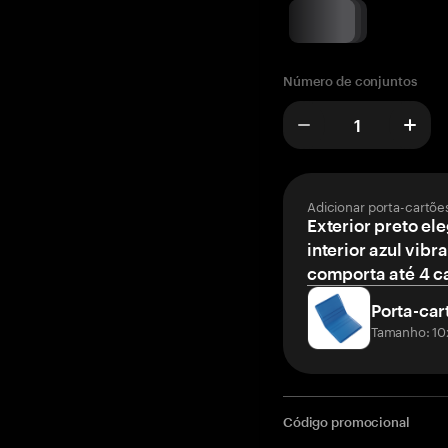
Número de conjuntos
Adicionar porta-cartõe
Exterior preto el
interior azul vibr
comporta até 4 c
Porta-car
Tamanho: 10
Código promocional