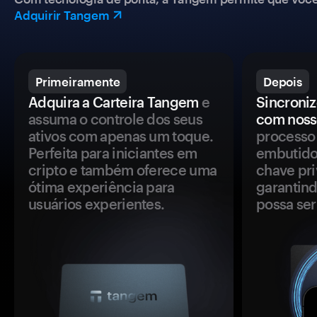
Adquirir Tangem
Primeiramente
Depois
Adquira a Carteira Tangem
e
Sincroniz
assuma o controle dos seus
com noss
ativos com apenas um toque.
processo 
Perfeita para iniciantes em
embutido
cripto e também oferece uma
chave pri
ótima experiência para
garantind
usuários experientes.
possa se