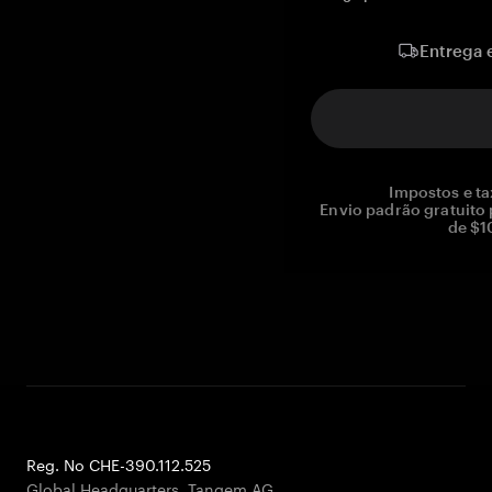
Entrega 
Impostos e ta
Envio padrão gratuito
de $1
Reg. No CHE-390.112.525
Global Headquarters, Tangem AG