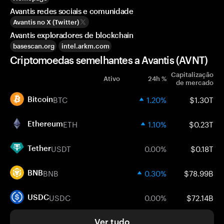
Avantis redes sociais e comunidade
Avantis no X (Twitter)
Avantis exploradores de blockchain
basescan.org
intel.arkm.com
Criptomoedas semelhantes a Avantis (AVNT)
Capitalização
Ativo
24h %
de mercado
BTC
1.20%
$1.30T
Bitcoin
ETH
1.10%
$0.23T
Ethereum
USDT
0.00%
$0.18T
Tether
BNB
0.30%
$78.99B
BNB
USDC
0.00%
$72.14B
USDC
Ver tudo