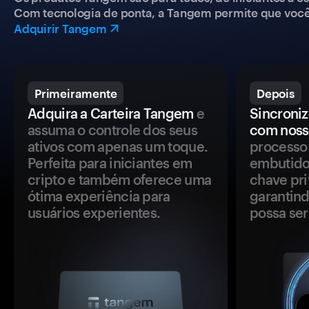
Com tecnologia de ponta, a Tangem permite que você co
Adquirir Tangem
Primeiramente
Depois
Adquira a Carteira Tangem
e
Sincroniz
assuma o controle dos seus
com noss
ativos com apenas um toque.
processo 
Perfeita para iniciantes em
embutido
cripto e também oferece uma
chave pri
ótima experiência para
garantind
usuários experientes.
possa se