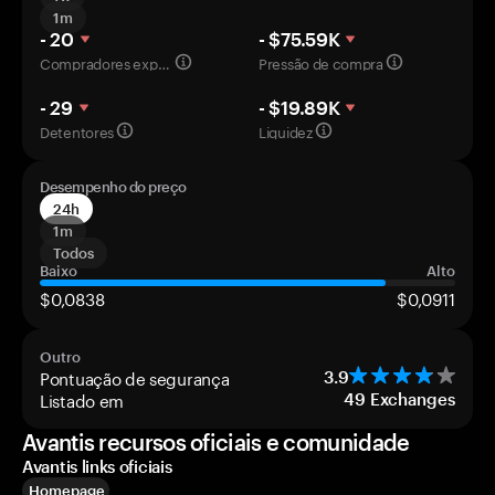
1m
- 20
- $75.59K
Compradores experientes
Pressão de compra
- 29
- $19.89K
Detentores
Liquidez
Desempenho do preço
24h
1m
Todos
Baixo
Alto
$0,0838
$0,0911
Outro
Pontuação de segurança
3.9
Listado em
49
Exchanges
Avantis recursos oficiais e comunidade
Avantis links oficiais
Homepage