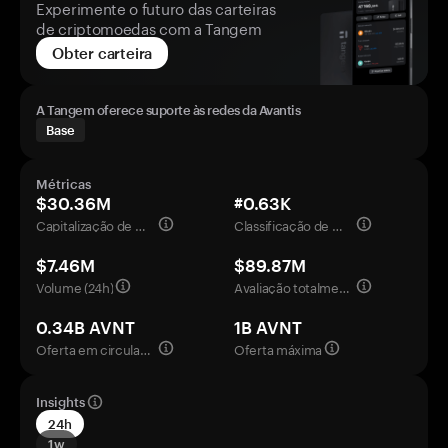
Experimente o futuro das carteiras
de criptomoedas com a Tangem
Obter carteira
A Tangem oferece suporte às redes da Avantis
Base
Métricas
$30.36M
#0.63K
Capitalização de mercado
Classificação de mercado
$7.46M
$89.87M
Volume (24h)
Avaliação totalmente diluída
0.34B AVNT
1B AVNT
Oferta em circulação
Oferta máxima
Insights
24h
1w