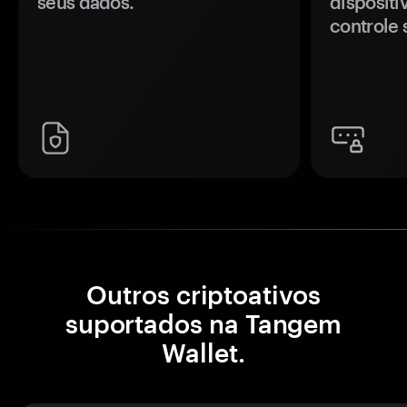
seus dados.
disposit
controle 
Outros criptoativos
suportados na Tangem
Wallet.