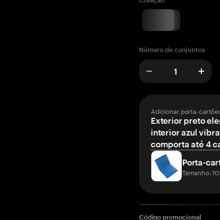
Coleção
Número de conjuntos
Adicionar porta-cartõe
Exterior preto el
interior azul vibr
comporta até 4 c
Porta-car
Tamanho: 10
Código promocional