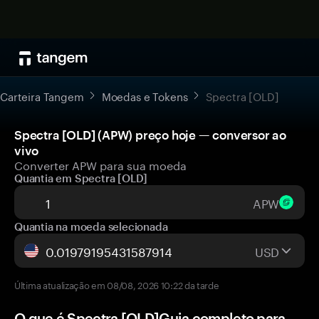
Carteira Tangem
Moedas e Tokens
Spectra [OLD]
Spectra [OLD] (APW) preço hoje — conversor ao
vivo
Converter APW para sua moeda
Quantia em Spectra [OLD]
APW
Quantia na moeda selecionada
USD
Última atualização em 08/08, 2026 10:22 da tarde
O que é Spectra [OLD]Guia completo para