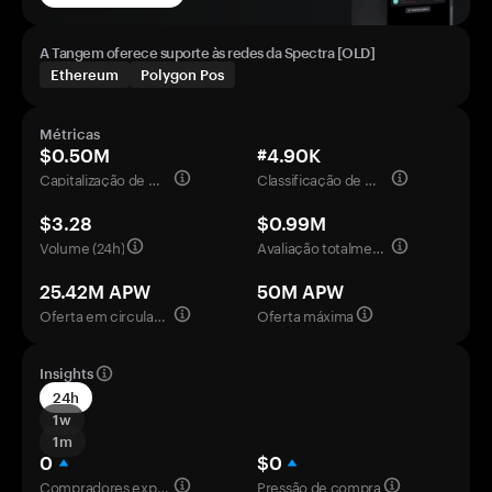
A Tangem oferece suporte às redes da Spectra [OLD]
Ethereum
Polygon Pos
Métricas
$0.50M
#4.90K
Capitalização de mercado
Classificação de mercado
$3.28
$0.99M
Volume (24h)
Avaliação totalmente diluída
25.42M APW
50M APW
Oferta em circulação
Oferta máxima
Insights
24h
1w
1m
0
$0
Compradores experientes
Pressão de compra