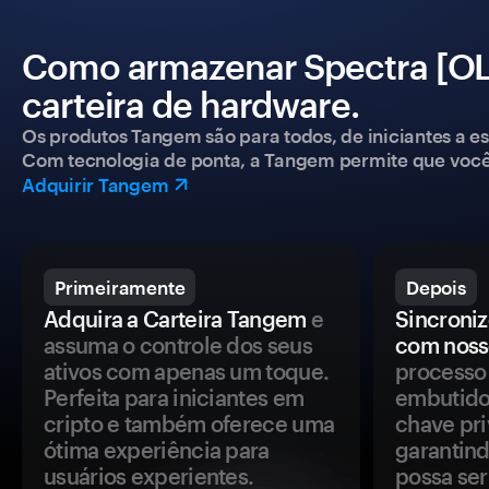
Como armazenar Spectra [O
carteira de hardware.
Os produtos Tangem são para todos, de iniciantes a esp
Com tecnologia de ponta, a Tangem permite que você co
Adquirir Tangem
Primeiramente
Depois
Adquira a Carteira Tangem
e
Sincroniz
assuma o controle dos seus
com noss
ativos com apenas um toque.
processo 
Perfeita para iniciantes em
embutido
cripto e também oferece uma
chave pri
ótima experiência para
garantind
usuários experientes.
possa se