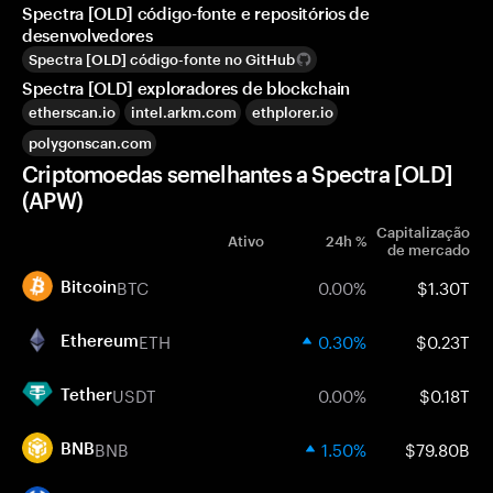
Spectra [OLD] código-fonte e repositórios de
desenvolvedores
Spectra [OLD] código-fonte no GitHub
Spectra [OLD] exploradores de blockchain
etherscan.io
intel.arkm.com
ethplorer.io
polygonscan.com
Criptomoedas semelhantes a Spectra [OLD]
(APW)
Capitalização
Ativo
24h %
de mercado
BTC
0.00%
$1.30T
Bitcoin
ETH
0.30%
$0.23T
Ethereum
USDT
0.00%
$0.18T
Tether
BNB
1.50%
$79.80B
BNB