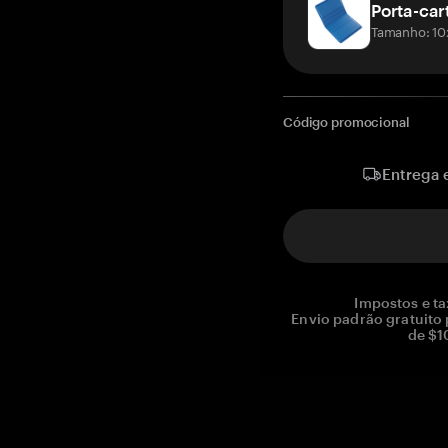
Porta-car
Tamanho: 10
Código promocional
Entrega 
Impostos e ta
Envio padrão gratuito
de $1