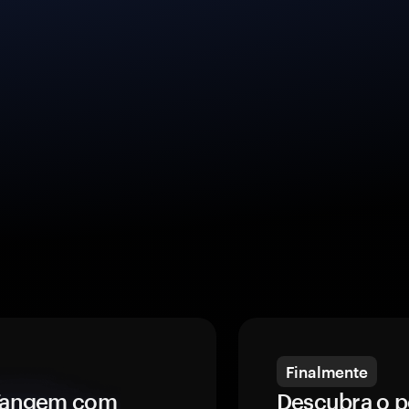
Finalmente
a Tangem com
Descubra o p