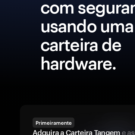
com segura
usando uma
carteira de
hardware.
Primeiramente
Adquira a Carteira Tangem
e a