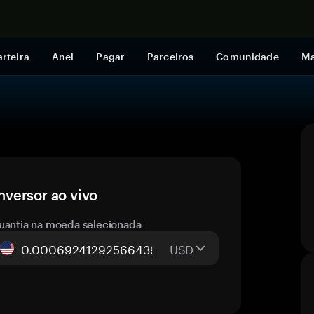
Comprar a
rteira
Anel
Pagar
Parceiros
Comunidade
Ma
versor ao vivo
uantia na moeda selecionada
USD