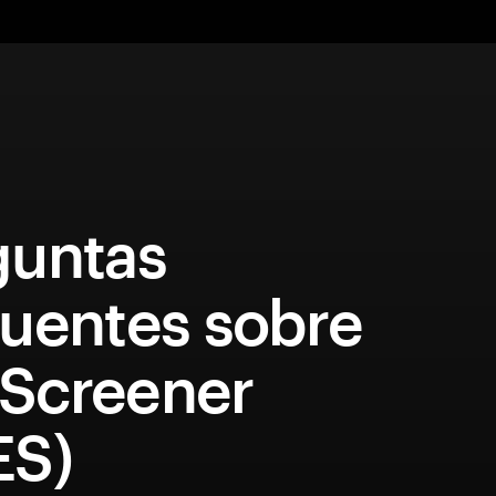
guntas
quentes sobre
Screener
ES)