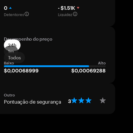
0
- $1.51K
Detentores
Liquidez
Desempenho do preço
24h
1m
Todos
Baixo
Alto
$0,00068999
$0,00069288
Outro
Pontuação de segurança
3