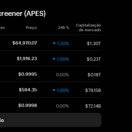
reener (APES)
Capitalização
ivo
Preço
24h %
de mercado
1.20%
$1.30T
$64,970.07
1.00%
$0.23T
$1,916.23
0.00%
$0.18T
$0.9995
1.00%
$79.15B
$594.35
0.00%
$72.14B
$0.9998
do