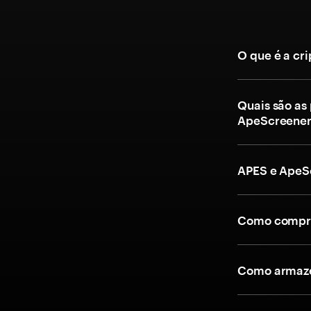
O que é a c
Quais são as
ApeScreene
APES e ApeS
Como compra
Como armaze