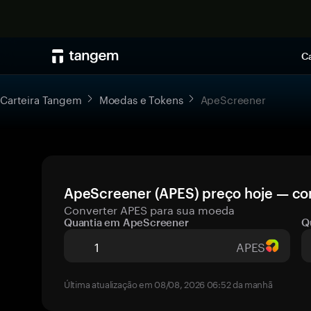
Ca
Carteira Tangem
Moedas e Tokens
ApeScreener
ApeScreener (APES) preço hoje — con
Converter APES para sua moeda
Quantia em ApeScreener
Q
APES
Última atualização em 08/08, 2026 06:52 da manhã