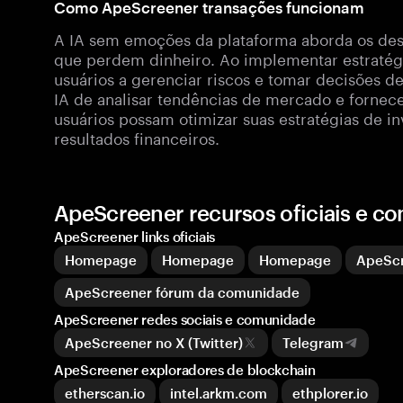
Como ApeScreener transações funcionam
A IA sem emoções da plataforma aborda os desa
que perdem dinheiro. Ao implementar estratégi
usuários a gerenciar riscos e tomar decisões 
IA de analisar tendências de mercado e fornece
usuários possam otimizar suas estratégias de i
resultados financeiros.
ApeScreener recursos oficiais e c
ApeScreener links oficiais
Homepage
Homepage
Homepage
ApeScr
ApeScreener fórum da comunidade
ApeScreener redes sociais e comunidade
ApeScreener no X (Twitter)
Telegram
ApeScreener exploradores de blockchain
etherscan.io
intel.arkm.com
ethplorer.io