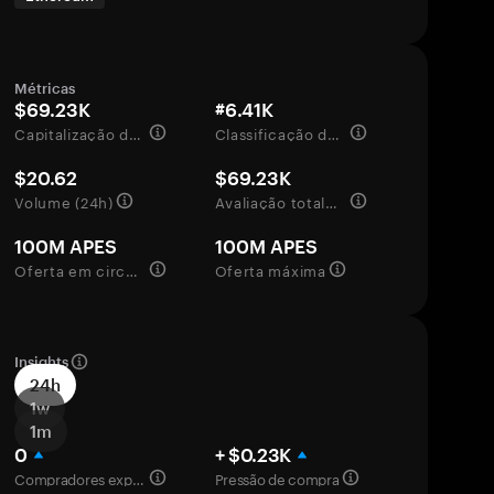
Métricas
$69.23K
#6.41K
Capitalização de mercado
Classificação de mercado
$20.62
$69.23K
Volume (24h)
Avaliação totalmente diluída
100M APES
100M APES
Oferta em circulação
Oferta máxima
Insights
24h
1w
1m
0
+ $0.23K
Compradores experientes
Pressão de compra