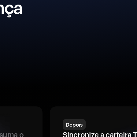
nça
Depois
ssuma o
Sincronize a carteir