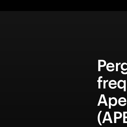
Per
fre
Ape
(AP