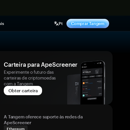
gora
is
Pt
Comprar Tangem
Carteira para ApeScreener
Experimente o futuro das
carteiras de criptomoedas
com a Tangem
Obter carteira
A Tangem oferece suporte às redes da
ApeScreener
Ethereum