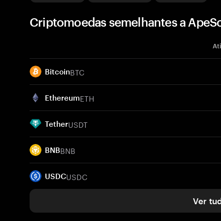
Criptomoedas semelhantes a ApeSc
At
BTC
Bitcoin
ETH
Ethereum
USDT
Tether
BNB
BNB
USDC
USDC
Ver tu