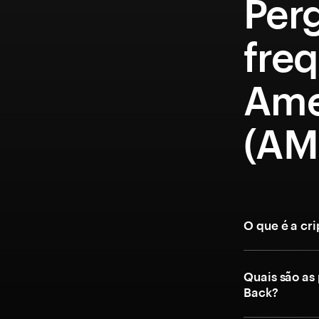
Per
fre
Ame
(AM
O que é a cr
Quais são as
Back?