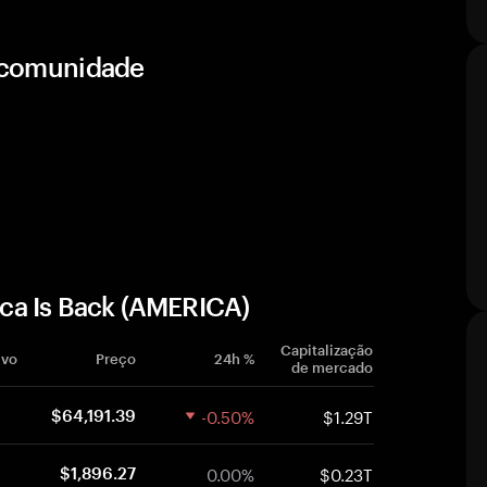
e comunidade
ca Is Back (AMERICA)
Capitalização
ivo
Preço
24h %
de mercado
-0.50%
$1.29T
$64,191.39
0.00%
$0.23T
$1,896.27