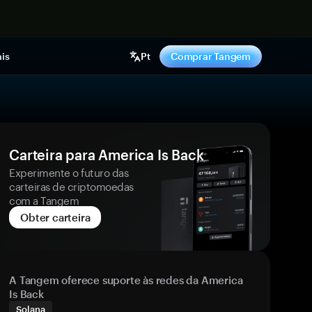
gora
is
Pt
Comprar Tangem
Carteira para America Is Back
Experimente o futuro das
carteiras de criptomoedas
com a Tangem
Obter carteira
A Tangem oferece suporte às redes da America
Is Back
Solana