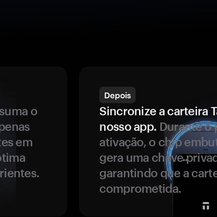
Depois
ssuma o
Sincronize a carteir
apenas
nosso app.
Durante o 
ntes em
ativação, o chip embu
ótima
gera uma chave privad
rientes.
garantindo que a carte
comprometida.