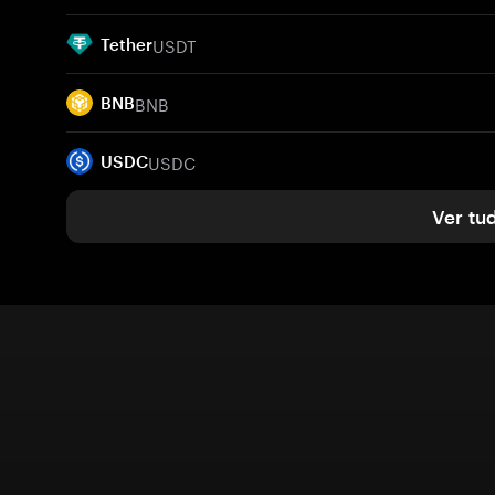
USDT
Tether
BNB
BNB
USDC
USDC
Ver tu