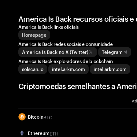
America Is Back recursos oficiais 
America Is Back links oficiais
Homepage
America Is Back redes sociais e comunidade
America Is Back no X (Twitter)
Telegram
America Is Back exploradores de blockchain
solscan.io
intel.arkm.com
intel.arkm.com
Criptomoedas semelhantes a Ameri
At
BTC
Bitcoin
ETH
Ethereum