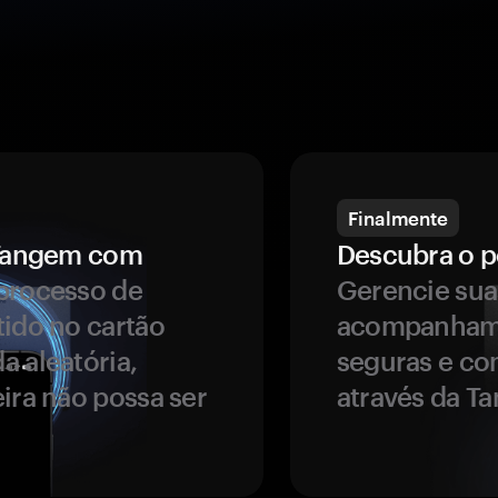
Finalmente
a Tangem com
Descubra o p
processo de
Gerencie sua
tido no cartão
acompanhame
a aleatória,
seguras e co
ira não possa ser
através da T