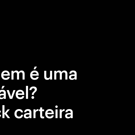
gem é uma
ável?
k carteira