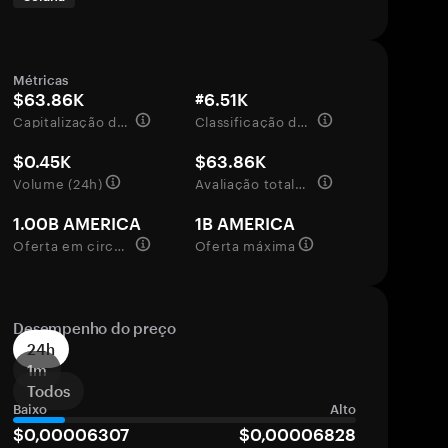
Métricas
$63.86K
#6.51K
Capitalização de mercado
Classificação de mercado
$0.45K
$63.86K
Volume (24h)
Avaliação totalmente diluída
1.00B AMERICA
1B AMERICA
Oferta em circulação
Oferta máxima
Desempenho do preço
24h
1m
Todos
Baixo
Alto
$0,00006307
$0,00006828