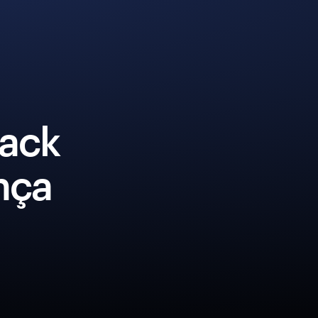
Back
nça