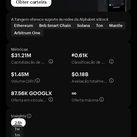
Obter carteira
A Tangem oferece suporte às redes da Alphabet xStock
Ethereum
Bnb Smart Chain
Solana
Ton
Mantle
Arbitrum One
Métricas
$31.21M
#0.61K
Capitalização de mercado
Classificação de mercado
$1.45M
$0.18B
Volume (24h)
Avaliação totalmente diluída
87.56K GOOGLX
∞
Oferta em circulação
Oferta máxima
Insights
24h
1w
1m