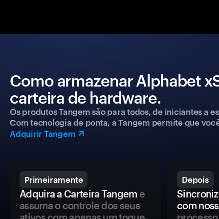
Como armazenar Alphabet x
carteira de hardware.
Os produtos Tangem são para todos, de iniciantes a esp
Com tecnologia de ponta, a Tangem permite que você co
Adquirir Tangem
Primeiramente
Depois
Adquira a Carteira Tangem
e
Sincroniz
assuma o controle dos seus
com noss
ativos com apenas um toque.
processo 