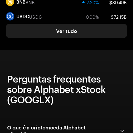
BNB
2.20%
$80.49B
BNB
USDC
0.00%
$72.15B
USDC
Ver tudo
Perguntas frequentes
sobre Alphabet xStock
(GOOGLX)
O que é a criptomoeda Alphabet