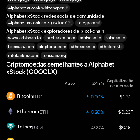
Alphabet xStock whitepaper
Alphabet xStock redes sociais e comunidade
Alphabet xStock no X (Twitter)
Telegram
Alphabet xStock exploradores de blockchain
www.arbiscan.io
intel.arkm.com
arbiscan.io
solscan.io
bscscan.com
binplorer.com
etherscan.io
ethplorer.io
intel.arkm.com
tonscan.org
Criptomoedas semelhantes a Alphabet
xStock (GOOGLX)
Capitalização
Ativo
24h %
de mercado
BTC
0.20%
$1.31T
Bitcoin
ETH
0.20%
$0.23T
Ethereum
USDT
0.00%
$0.18T
Tether