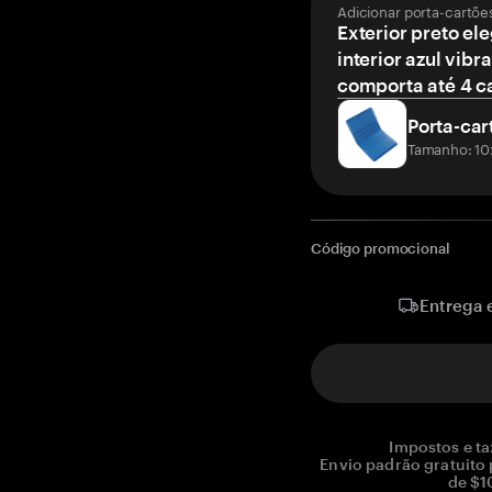
Adicionar porta-cartõe
Exterior preto el
interior azul vibr
comporta até 4 c
Porta-car
Tamanho: 10
Código promocional
Entrega 
Impostos e ta
Envio padrão gratuito
de $1