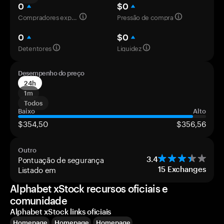
0
$0
Compradores experientes
Pressão de compra
0
$0
Detentores
Liquidez
Desempenho do preço
24h
1m
Todos
Baixo
Alto
$354,50
$356,56
Outro
Pontuação de segurança
3.4
Listado em
15
Exchanges
Alphabet xStock recursos oficiais e
comunidade
Alphabet xStock links oficiais
Homepage
Homepage
Homepage