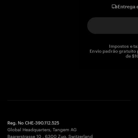
Entrega 
Impostos e ta
Envio padrão gratuito
de $1
Reg. No CHE-390.112.525
Global Headquarters, Tangem AG
Baarerstrasse 10
,
6300 Zug
,
Switzerland