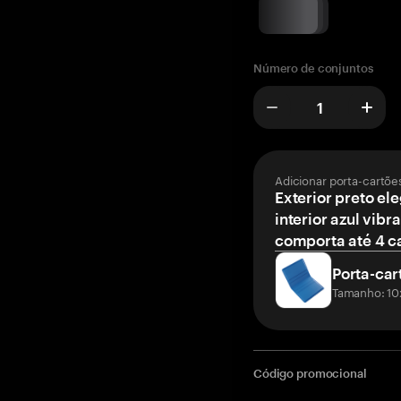
Número de conjuntos
Adicionar porta-cartõe
Exterior preto el
interior azul vibr
comporta até 4 c
Porta-car
Tamanho: 10
Código promocional