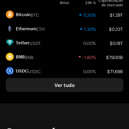
Capitalização
Ativo
24h %
de mercado
BTC
0.30%
$1.29T
Bitcoin
ETH
1.30%
$0.23T
Ethereum
USDT
0.00%
$0.18T
Tether
BNB
-1.80%
$79.00B
BNB
USDC
0.00%
$71.69B
USDC
Ver tudo