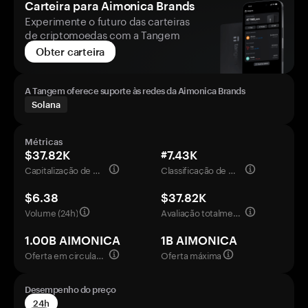
Carteira para Aimonica Brands
Experimente o futuro das carteiras
de criptomoedas com a Tangem
Obter carteira
A Tangem oferece suporte às redes da Aimonica Brands
Solana
Métricas
$37.82K
#7.43K
Capitalização de mercado
Classificação de mercado
$6.38
$37.82K
Volume (24h)
Avaliação totalmente diluída
1.00B AIMONICA
1B AIMONICA
Oferta em circulação
Oferta máxima
Desempenho do preço
24h