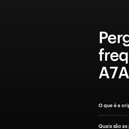
Per
fre
A7A
O que é a c
Quais são as