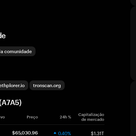
de
da comunidade
ethplorer.io
tronscan.org
(A7A5)
Capitalização
ivo
Preço
24h %
de mercado
0.40%
$1.31T
$65,030.96