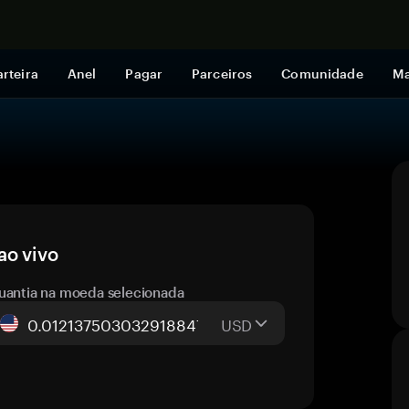
Comprar a
rteira
Anel
Pagar
Parceiros
Comunidade
Ma
ao vivo
uantia na moeda selecionada
USD