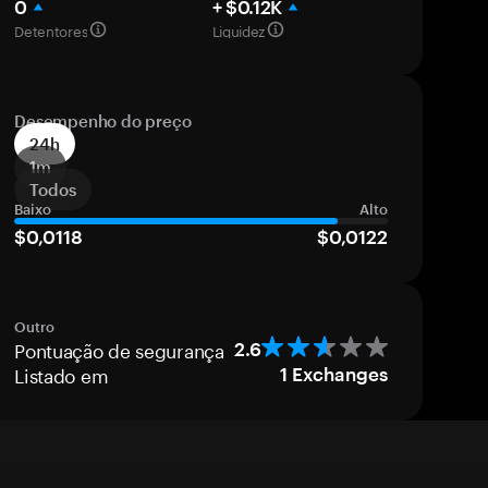
0
+ $0.12K
Detentores
Liquidez
Desempenho do preço
24h
1m
Todos
Baixo
Alto
$0,0118
$0,0122
Outro
Pontuação de segurança
2.6
Listado em
1
Exchanges