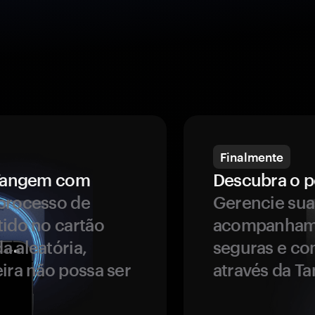
Finalmente
a Tangem com
Descubra o p
processo de
Gerencie sua
tido no cartão
acompanhame
a aleatória,
seguras e co
ira não possa ser
através da T