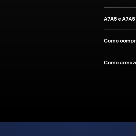
A7A5 e A7A5
Como compra
Como armaze