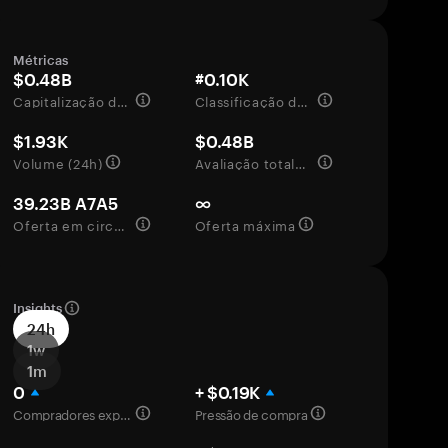
Métricas
$0.48B
#0.10K
Capitalização de mercado
Classificação de mercado
$1.93K
$0.48B
Volume (24h)
Avaliação totalmente diluída
39.23B A7A5
∞
Oferta em circulação
Oferta máxima
Insights
24h
1w
1m
0
+ $0.19K
Compradores experientes
Pressão de compra