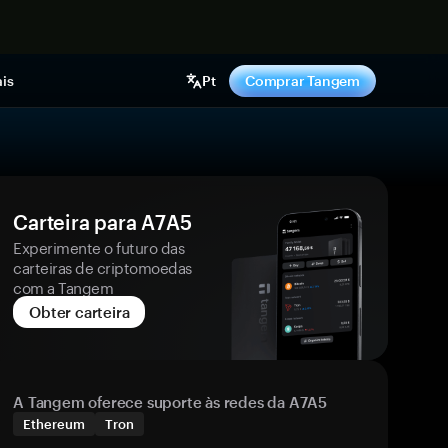
gora
is
Pt
Comprar Tangem
Carteira para A7A5
Experimente o futuro das
carteiras de criptomoedas
com a Tangem
Obter carteira
A Tangem oferece suporte às redes da A7A5
Ethereum
Tron