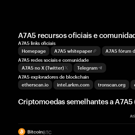
A7A5 recursos oficiais e comunida
A7A5 links oficiais
Homepage
A7A5 whitepaper
A7A5 fórum 
A7A5 redes sociais e comunidade
A7A5 no X (Twitter)
Telegram
A7A5 exploradores de blockchain
etherscan.io
intel.arkm.com
tronscan.org
Criptomoedas semelhantes a A7A5 
At
BTC
Bitcoin