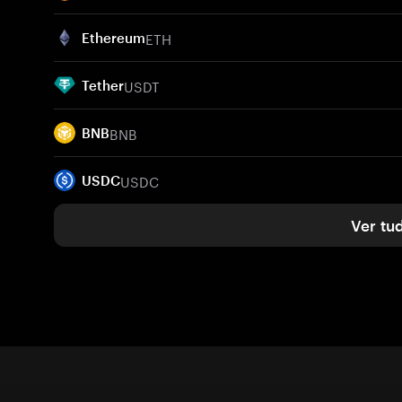
ETH
Ethereum
USDT
Tether
BNB
BNB
USDC
USDC
Ver tu