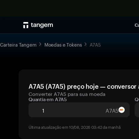
Ca
Carteira Tangem
Moedas e Tokens
A7A5
A7A5 (A7A5) preço hoje — conversor 
Converter A7A5 para sua moeda
Quantia em A7A5
Q
A7A5
Última atualização em 10/08, 2026 03:42 da manhã