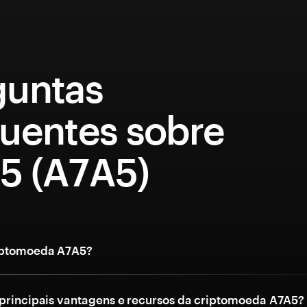
guntas
quentes sobre
5 (A7A5)
riptomoeda A7A5?
 principais vantagens e recursos da criptomoeda A7A5?