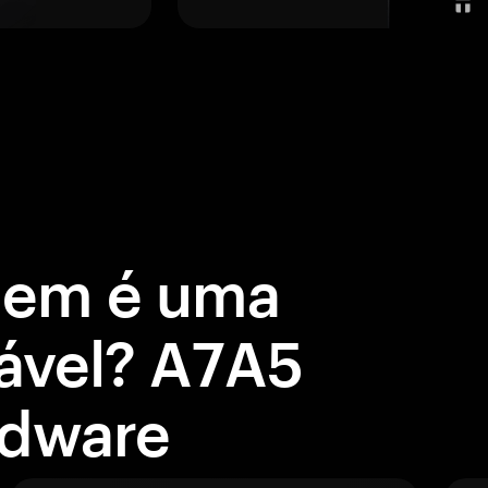
gem é uma
ável? A7A5
rdware