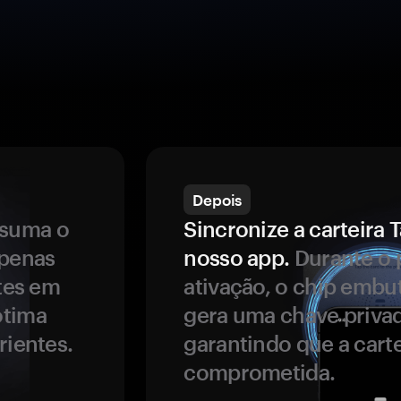
Depois
ssuma o
Sincronize a carteir
apenas
nosso app.
Durante o 
ntes em
ativação, o chip embu
ótima
gera uma chave privad
rientes.
garantindo que a carte
comprometida.