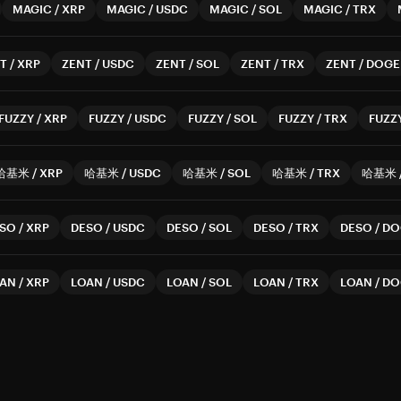
MAGIC
/
XRP
MAGIC
/
USDC
MAGIC
/
SOL
MAGIC
/
TRX
T
/
XRP
ZENT
/
USDC
ZENT
/
SOL
ZENT
/
TRX
ZENT
/
DOGE
FUZZY
/
XRP
FUZZY
/
USDC
FUZZY
/
SOL
FUZZY
/
TRX
FUZZ
哈基米
/
XRP
哈基米
/
USDC
哈基米
/
SOL
哈基米
/
TRX
哈基米
SO
/
XRP
DESO
/
USDC
DESO
/
SOL
DESO
/
TRX
DESO
/
DO
AN
/
XRP
LOAN
/
USDC
LOAN
/
SOL
LOAN
/
TRX
LOAN
/
DO