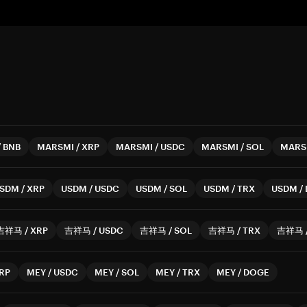
/
BNB
MARSMI
/
XRP
MARSMI
/
USDC
MARSMI
/
SOL
MARS
SDM
/
XRP
USDM
/
USDC
USDM
/
SOL
USDM
/
TRX
USDM
/
吉祥马
/
XRP
吉祥马
/
USDC
吉祥马
/
SOL
吉祥马
/
TRX
吉祥马
RP
MEY
/
USDC
MEY
/
SOL
MEY
/
TRX
MEY
/
DOGE