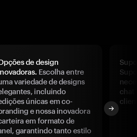
Opções de design
Supor
inovadoras.
Escolha entre
Supor
uma variedade de designs
nece
elegantes, incluindo
chat 
edições únicas em co-
clien
branding e nossa inovadora
carteira em formato de
anel, garantindo tanto estilo