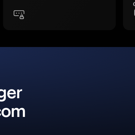
ger
 com