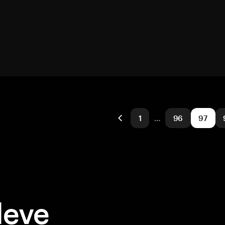
1
…
96
97
deve