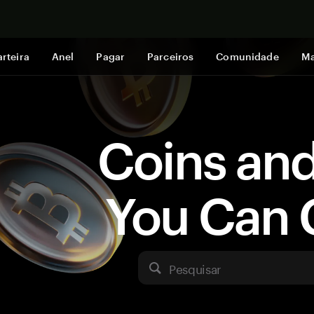
Comprar a
rteira
Anel
Pagar
Parceiros
Comunidade
Ma
Coins an
You Can 
Pesquisar