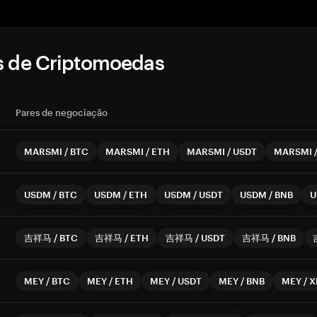
s de Criptomoedas
Pares de negociação
MARSMI
/
BTC
MARSMI
/
ETH
MARSMI
/
USDT
MARSMI
USDM
/
BTC
USDM
/
ETH
USDM
/
USDT
USDM
/
BNB
U
吉祥马
/
BTC
吉祥马
/
ETH
吉祥马
/
USDT
吉祥马
/
BNB
MEY
/
BTC
MEY
/
ETH
MEY
/
USDT
MEY
/
BNB
MEY
/
X