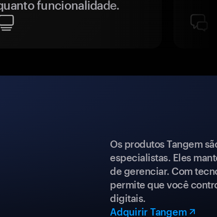
quanto funcionalidade.
Os produtos Tangem são 
especialistas. Eles mant
de gerenciar. Com tecn
permite que você contro
digitais.
Adquirir Tangem