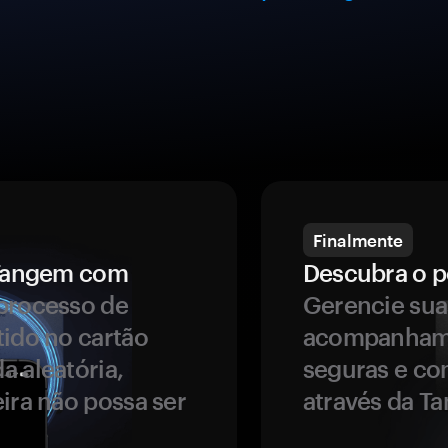
Finalmente
a Tangem com
Descubra o p
processo de
Gerencie sua
tido no cartão
acompanhame
a aleatória,
seguras e co
ira não possa ser
através da T