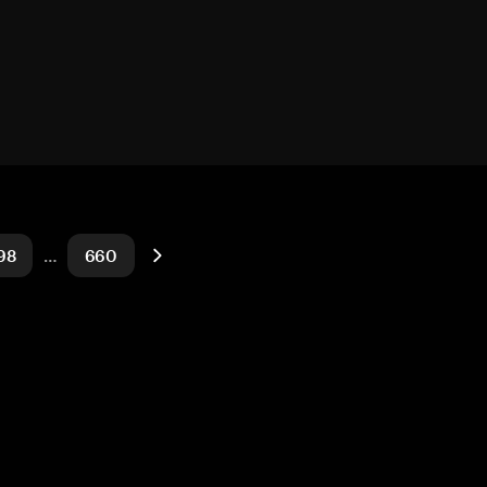
98
…
660