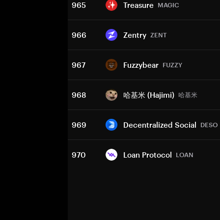
965
Treasure
MAGIC
966
Zentry
ZENT
967
Fuzzybear
FUZZY
968
哈基米 (Hajimi)
哈基米
969
Decentralized Social
DESO
970
Loan Protocol
LOAN