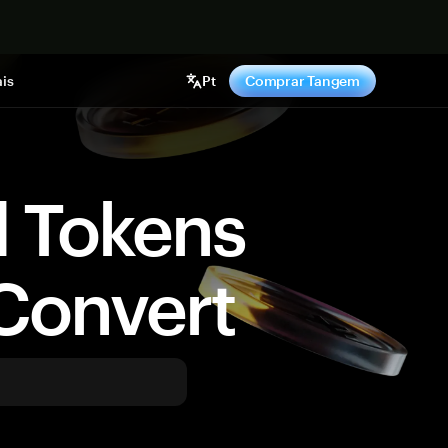
gora
is
Pt
Comprar Tangem
d Tokens
Convert