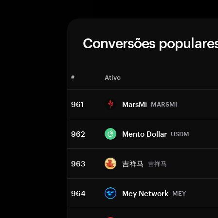
Conversões populare
#
Ativo
961
MarsMi
MARSMI
962
Mento Dollar
USDM
963
吉祥马
吉祥马
964
Mey Network
MEY