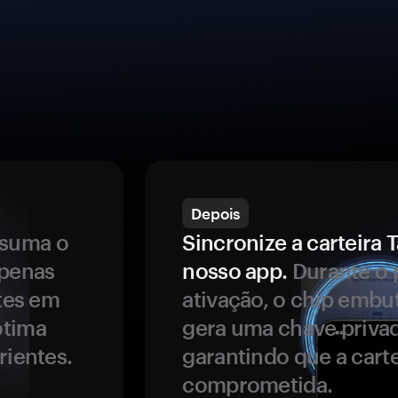
Depois
ssuma o
Sincronize a carteir
apenas
nosso app.
Durante o 
ntes em
ativação, o chip embu
ótima
gera uma chave privad
rientes.
garantindo que a carte
comprometida.