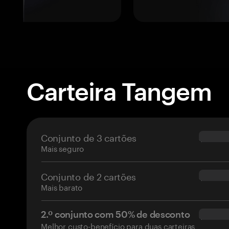
Carteira Tangem
Conjunto de 3 cartões
$69.90
Mais seguro
Conjunto de 2 cartões
$54.90
Mais barato
2.º conjunto com 50% de desconto
$34.95
Melhor custo-benefício para duas carteiras