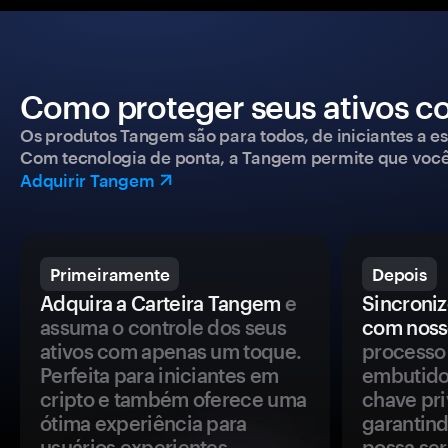
Como proteger seus ativos c
Os produtos Tangem são para todos, de iniciantes a esp
Com tecnologia de ponta, a Tangem permite que você co
Adquirir Tangem
Primeiramente
Depois
Adquira a Carteira Tangem
e
Sincroniz
assuma o controle dos seus
com noss
ativos com apenas um toque.
processo 
Perfeita para iniciantes em
embutido
cripto e também oferece uma
chave pri
ótima experiência para
garantind
usuários experientes.
possa se