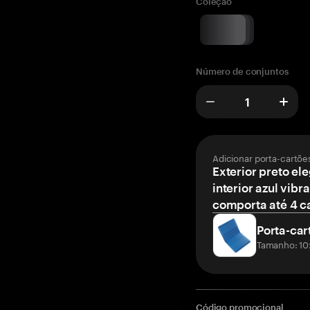
Coleção
Número de conjuntos
Adicionar porta-cartõe
Exterior preto el
interior azul vibr
comporta até 4 c
Porta-car
Tamanho: 10
Código promocional