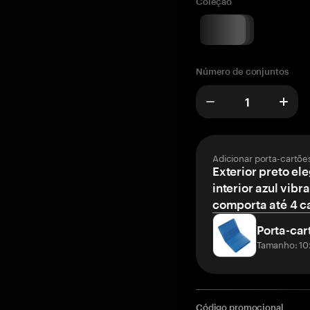
Coleção
Número de conjuntos
Adicionar porta-cartõe
Exterior preto el
interior azul vibr
comporta até 4 c
Porta-car
Tamanho: 10
Código promocional