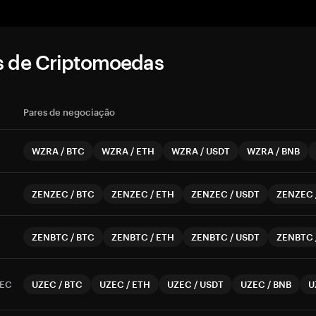
s de Criptomoedas
Pares de negociação
WZRA
/
BTC
WZRA
/
ETH
WZRA
/
USDT
WZRA
/
BNB
ZENZEC
/
BTC
ZENZEC
/
ETH
ZENZEC
/
USDT
ZENZEC
ZENBTC
/
BTC
ZENBTC
/
ETH
ZENBTC
/
USDT
ZENBTC
EC
UZEC
/
BTC
UZEC
/
ETH
UZEC
/
USDT
UZEC
/
BNB
U