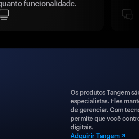
quanto funcionalidade.
Os produtos Tangem são 
especialistas. Eles mant
de gerenciar. Com tecn
permite que você contro
digitais.
Adquirir Tangem