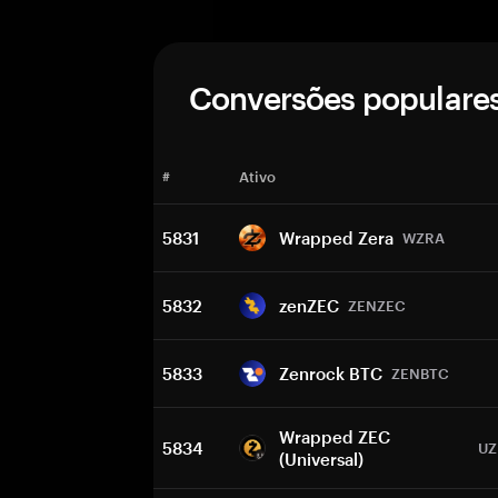
Conversões populare
#
Ativo
5831
Wrapped Zera
WZRA
5832
zenZEC
ZENZEC
5833
Zenrock BTC
ZENBTC
Wrapped ZEC
5834
UZ
(Universal)