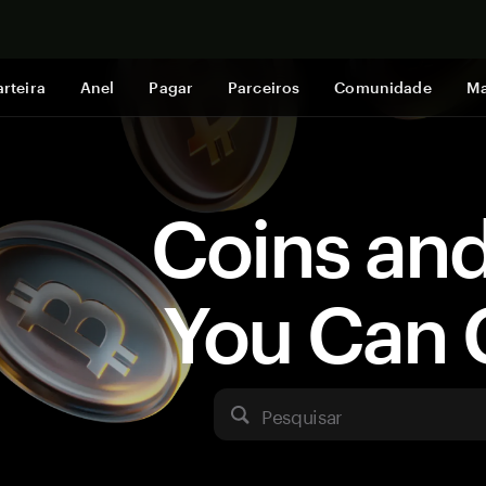
Comprar a
rteira
Anel
Pagar
Parceiros
Comunidade
Ma
Coins an
You Can 
Pesquisar