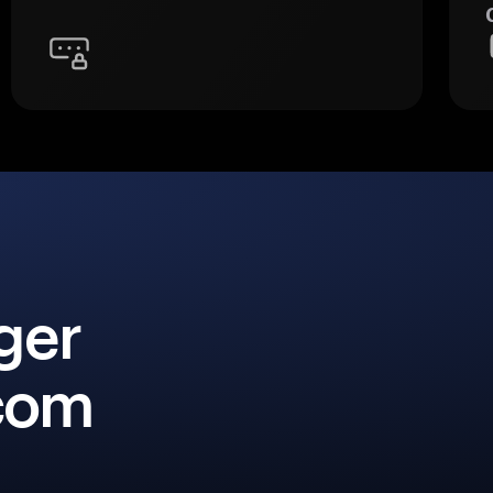
ger
 com