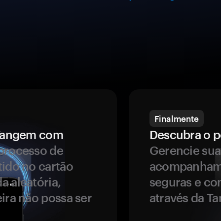
Finalmente
a Tangem com
Descubra o p
processo de
Gerencie sua
tido no cartão
acompanhame
a aleatória,
seguras e co
ira não possa ser
através da T