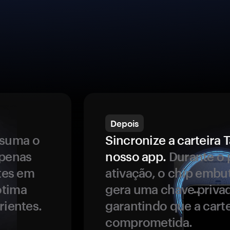
Depois
ssuma o
Sincronize a carteir
apenas
nosso app.
Durante o 
ntes em
ativação, o chip embu
ótima
gera uma chave privad
rientes.
garantindo que a carte
comprometida.