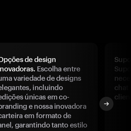
Opções de design
Supor
inovadoras.
Escolha entre
Supor
uma variedade de designs
nece
elegantes, incluindo
chat 
edições únicas em co-
clien
branding e nossa inovadora
carteira em formato de
anel, garantindo tanto estilo