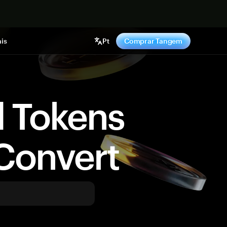
gora
is
Pt
Comprar Tangem
d Tokens
Convert