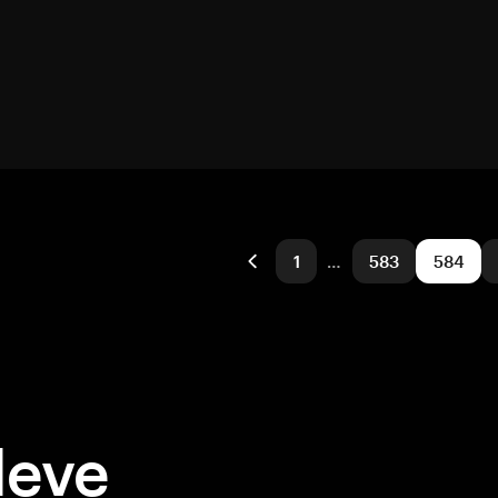
1
…
583
584
deve