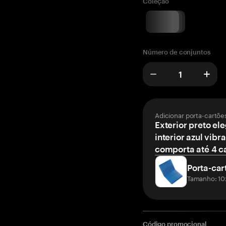
Coleção
Número de conjuntos
Adicionar porta-cartõe
Exterior preto el
interior azul vibr
comporta até 4 c
Porta-car
Tamanho: 10
Código promocional