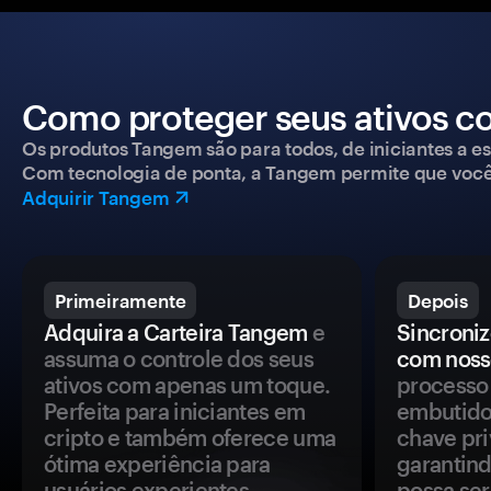
Como proteger seus ativos c
Os produtos Tangem são para todos, de iniciantes a esp
Com tecnologia de ponta, a Tangem permite que você co
Adquirir Tangem
Primeiramente
Depois
Adquira a Carteira Tangem
e
Sincroniz
assuma o controle dos seus
com noss
ativos com apenas um toque.
processo 
Perfeita para iniciantes em
embutido
cripto e também oferece uma
chave pri
ótima experiência para
garantind
usuários experientes.
possa se