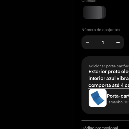
Coleção
Número de conjuntos
Adicionar porta-cartõe
Exterior preto el
interior azul vibr
comporta até 4 c
Porta-car
Tamanho: 10
Código promocional