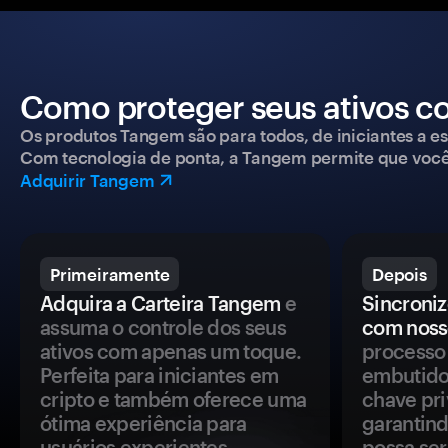
Como proteger seus ativos c
Os produtos Tangem são para todos, de iniciantes a esp
Com tecnologia de ponta, a Tangem permite que você co
Adquirir Tangem
Primeiramente
Depois
Adquira a Carteira Tangem
e
Sincroniz
assuma o controle dos seus
com noss
ativos com apenas um toque.
processo 
Perfeita para iniciantes em
embutido
cripto e também oferece uma
chave pri
ótima experiência para
garantind
usuários experientes.
possa se