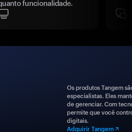
quanto funcionalidade.
Os produtos Tangem são 
especialistas. Eles mant
de gerenciar. Com tecn
permite que você contro
digitais.
Adquirir Tangem