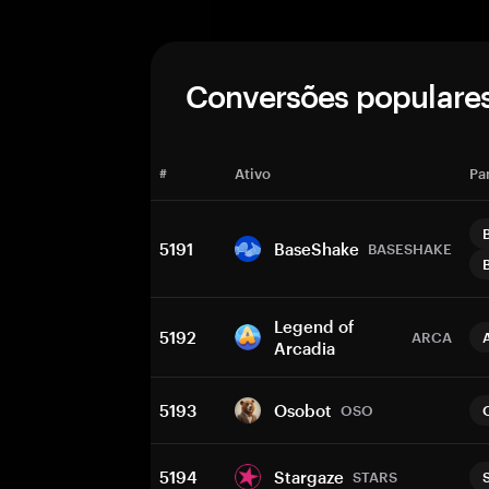
Conversões populare
#
Ativo
Pa
5191
BaseShake
BASESHAKE
Legend of
5192
ARCA
Arcadia
5193
Osobot
OSO
5194
Stargaze
STARS