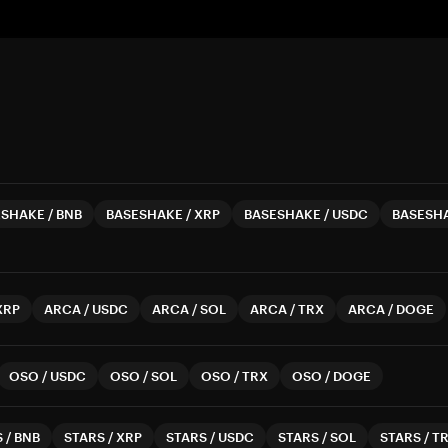
ESHAKE
/
BNB
BASESHAKE
/
XRP
BASESHAKE
/
USDC
BASESH
XRP
ARCA
/
USDC
ARCA
/
SOL
ARCA
/
TRX
ARCA
/
DOGE
OSO
/
USDC
OSO
/
SOL
OSO
/
TRX
OSO
/
DOGE
S
/
BNB
STARS
/
XRP
STARS
/
USDC
STARS
/
SOL
STARS
/
T