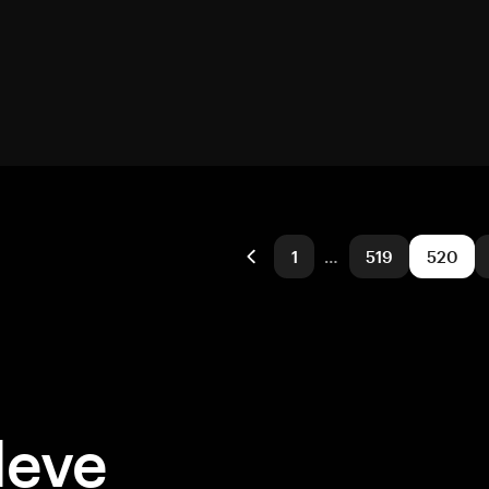
1
…
519
520
deve