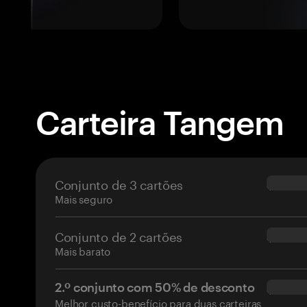
Carteira Tangem
Conjunto de 3 cartões
$69.90
Mais seguro
Conjunto de 2 cartões
$54.90
Mais barato
2.º conjunto com 50% de desconto
$34.95
Melhor custo-benefício para duas carteiras