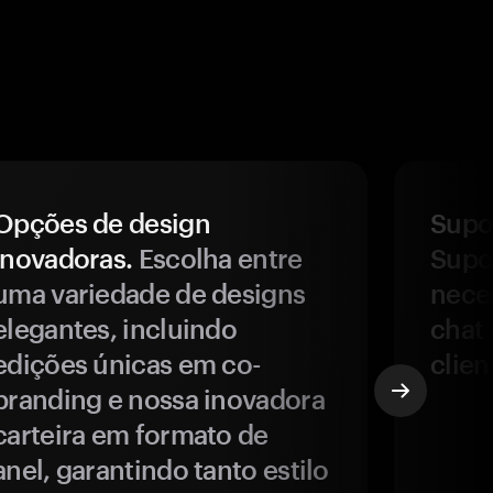
Opções de design
Supor
inovadoras.
Escolha entre
Supor
uma variedade de designs
nece
elegantes, incluindo
chat 
edições únicas em co-
clien
branding e nossa inovadora
carteira em formato de
anel, garantindo tanto estilo