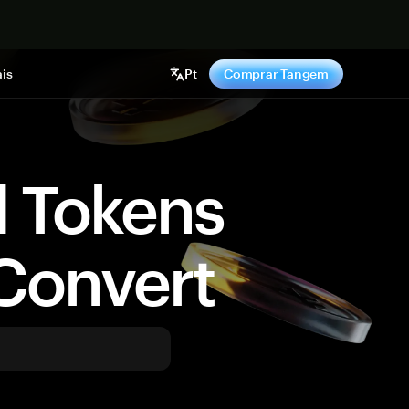
gora
is
Pt
Comprar Tangem
d Tokens
Convert