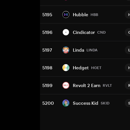
5195
Hubble
HBB
5196
Cindicator
CND
5197
Linda
LINDA
5198
Hedget
HGET
5199
Revolt 2 Earn
RVLT
5200
Success Kid
SKID