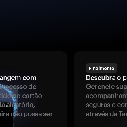
Finalmente
a Tangem com
Descubra o p
processo de
Gerencie sua
tido no cartão
acompanhame
a aleatória,
seguras e co
ira não possa ser
através da T