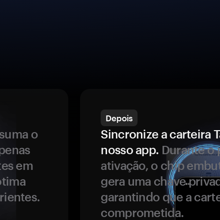
Depois
ssuma o
Sincronize a carteir
apenas
nosso app.
Durante o 
ntes em
ativação, o chip embu
ótima
gera uma chave privad
rientes.
garantindo que a carte
comprometida.