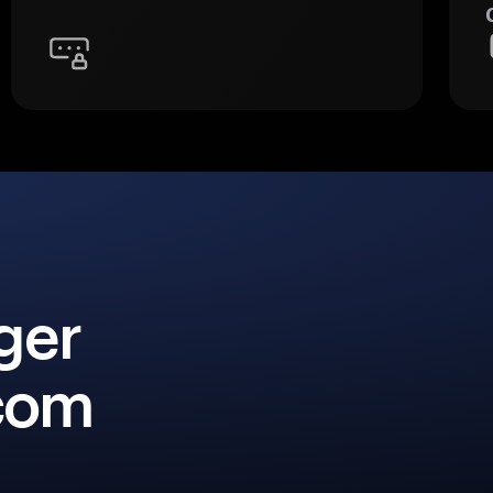
ger
 com