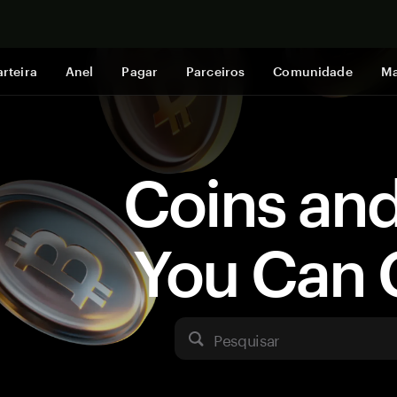
Comprar a
rteira
Anel
Pagar
Parceiros
Comunidade
Ma
Coins an
You Can 
Pesquisar