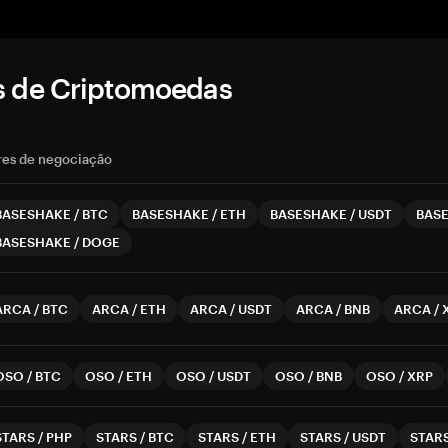
s de Criptomoedas
res de negociação
BASESHAKE
/
BTC
BASESHAKE
/
ETH
BASESHAKE
/
USDT
BAS
BASESHAKE
/
DOGE
ARCA
/
BTC
ARCA
/
ETH
ARCA
/
USDT
ARCA
/
BNB
ARCA
/
OSO
/
BTC
OSO
/
ETH
OSO
/
USDT
OSO
/
BNB
OSO
/
XRP
STARS
/
PHP
STARS
/
BTC
STARS
/
ETH
STARS
/
USDT
STAR