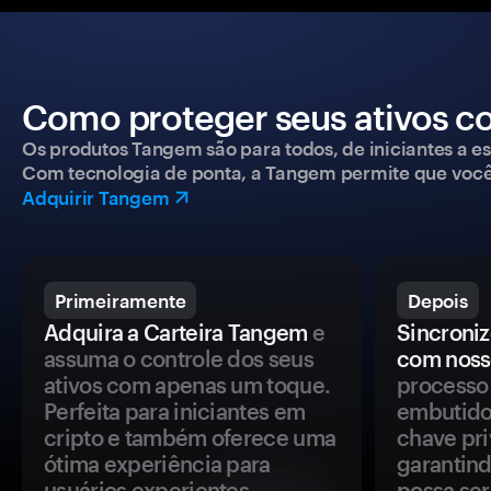
Como proteger seus ativos c
Os produtos Tangem são para todos, de iniciantes a esp
Com tecnologia de ponta, a Tangem permite que você co
Adquirir Tangem
Primeiramente
Depois
Adquira a Carteira Tangem
e
Sincroniz
assuma o controle dos seus
com noss
ativos com apenas um toque.
processo 
Perfeita para iniciantes em
embutido
cripto e também oferece uma
chave pri
ótima experiência para
garantind
usuários experientes.
possa se