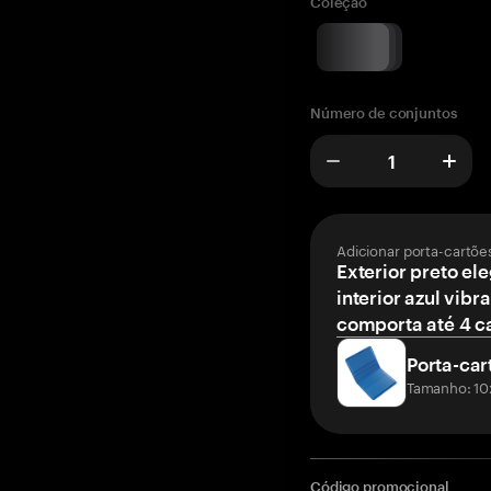
Coleção
Número de conjuntos
Adicionar porta-cartõe
Exterior preto el
interior azul vibr
comporta até 4 c
Porta-car
Tamanho: 10
Código promocional