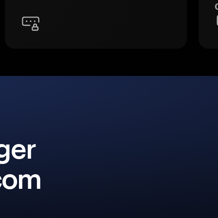
ger
 com