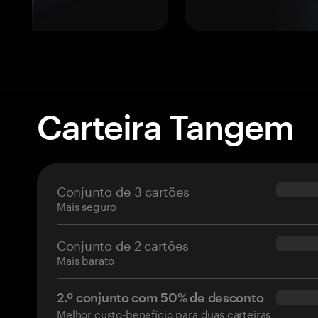
Carteira Tangem
Conjunto de 3 cartões
$69.90
Mais seguro
Conjunto de 2 cartões
$54.90
Mais barato
2.º conjunto com 50% de desconto
$34.95
Melhor custo-benefício para duas carteiras