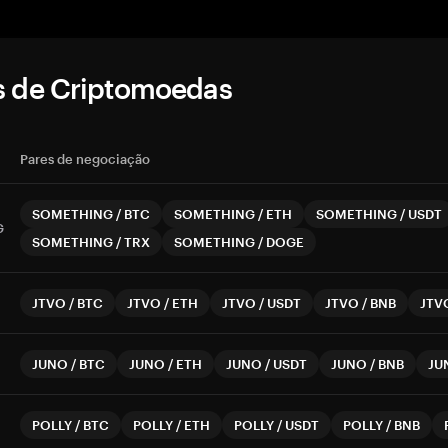
s de Criptomoedas
Pares de negociação
SOMETHING
/
BTC
SOMETHING
/
ETH
SOMETHING
/
USDT
G
SOMETHING
/
TRX
SOMETHING
/
DOGE
JTVO
/
BTC
JTVO
/
ETH
JTVO
/
USDT
JTVO
/
BNB
JTV
JUNO
/
BTC
JUNO
/
ETH
JUNO
/
USDT
JUNO
/
BNB
JU
POLLY
/
BTC
POLLY
/
ETH
POLLY
/
USDT
POLLY
/
BNB