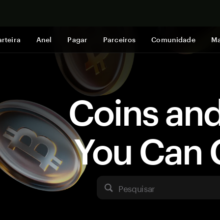
Comprar a
rteira
Anel
Pagar
Parceiros
Comunidade
Ma
Coins an
You Can 
Pesquisar