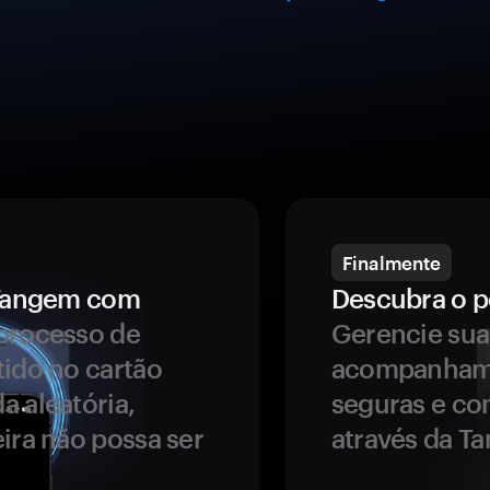
Finalmente
a Tangem com
Descubra o p
processo de
Gerencie sua
tido no cartão
acompanhame
a aleatória,
seguras e co
ira não possa ser
através da T