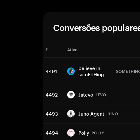
Conversões populare
#
Ativo
believe in
4491
SOMETHIN
somETHing
4492
Jatevo
JTVO
4493
Juno Agent
JUNO
4494
Polly
POLLY