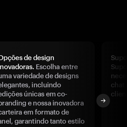
Opções de design
Supor
inovadoras.
Escolha entre
Supor
uma variedade de designs
nece
elegantes, incluindo
chat 
edições únicas em co-
clien
branding e nossa inovadora
carteira em formato de
anel, garantindo tanto estilo