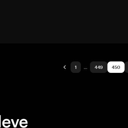
1
…
449
450
deve