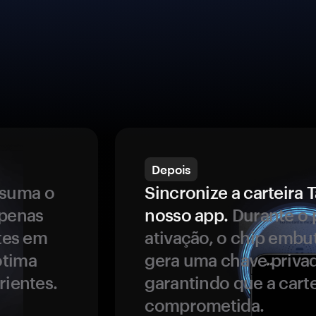
Depois
ssuma o
Sincronize a carteir
apenas
nosso app.
Durante o 
ntes em
ativação, o chip embu
ótima
gera uma chave privad
rientes.
garantindo que a carte
comprometida.