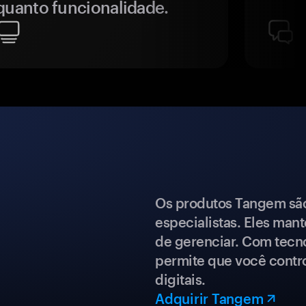
quanto funcionalidade.
Os produtos Tangem são 
especialistas. Eles mant
de gerenciar. Com tecn
permite que você contro
digitais.
Adquirir Tangem