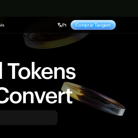
gora
is
Pt
Comprar Tangem
d Tokens
Convert