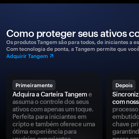
Como proteger seus ativos c
Os produtos Tangem são para todos, de iniciantes a esp
Com tecnologia de ponta, a Tangem permite que você co
Adquirir Tangem
Primeiramente
Depois
Adquira a Carteira Tangem
e
Sincroniz
assuma o controle dos seus
com noss
ativos com apenas um toque.
processo 
Perfeita para iniciantes em
embutido
cripto e também oferece uma
chave pri
ótima experiência para
garantind
usuários experientes.
possa se