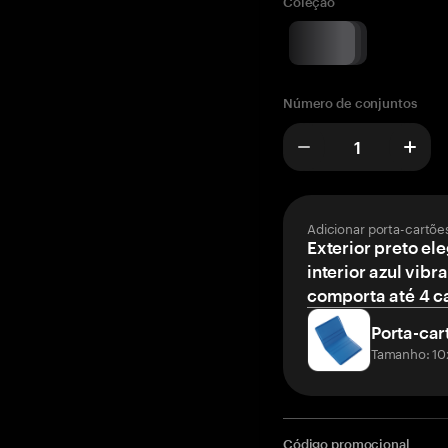
Coleção
Número de conjuntos
Adicionar porta-cartõe
Exterior preto el
interior azul vibr
comporta até 4 c
Porta-car
Tamanho: 10
Código promocional