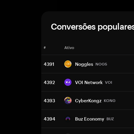
Conversões populare
#
Ativo
4391
Noggles
NOGS
4392
VOI Network
VOI
4393
CyberKongz
KONG
4394
Buz Economy
BUZ