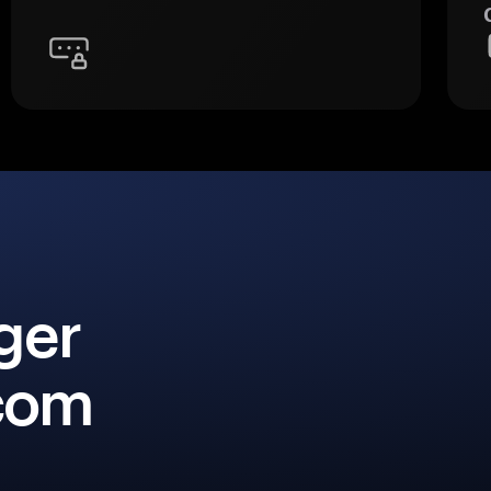
ger
 com