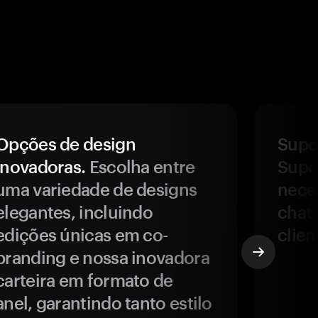
Opções de design
Supor
inovadoras.
Escolha entre
Supor
uma variedade de designs
nece
elegantes, incluindo
chat 
edições únicas em co-
clien
branding e nossa inovadora
carteira em formato de
anel, garantindo tanto estilo