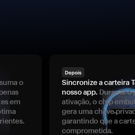
Depois
ssuma o
Sincronize a carteir
apenas
nosso app.
Durante o 
ntes em
ativação, o chip embu
ótima
gera uma chave privad
rientes.
garantindo que a carte
comprometida.