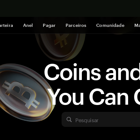
Comprar a
rteira
Anel
Pagar
Parceiros
Comunidade
Ma
Coins an
You Can 
Pesquisar