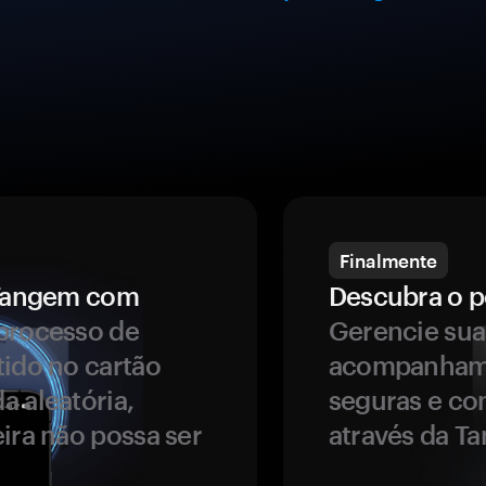
Finalmente
a Tangem com
Descubra o p
processo de
Gerencie sua
tido no cartão
acompanhame
a aleatória,
seguras e co
ira não possa ser
através da T