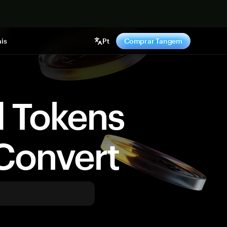
gora
is
Pt
Comprar Tangem
d Tokens
Convert