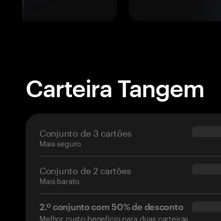
Carteira Tangem
Conjunto de 3 cartões
$69.90
Mais seguro
Conjunto de 2 cartões
$54.90
Mais barato
2.º conjunto com 50% de desconto
$34.95
Melhor custo-benefício para duas carteiras