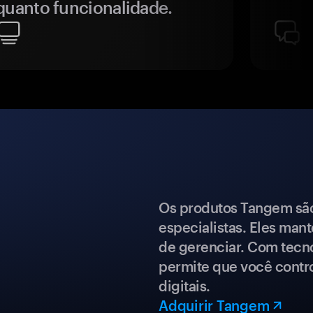
quanto funcionalidade.
Os produtos Tangem são 
especialistas. Eles mant
de gerenciar. Com tecn
permite que você contro
digitais.
Adquirir Tangem