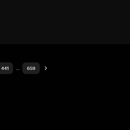
441
…
659