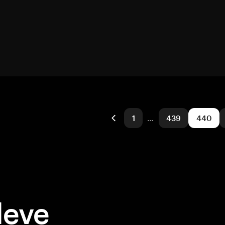
1
…
439
440
deve