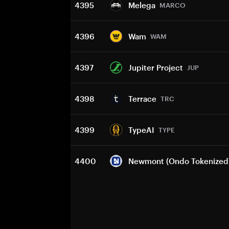
4395
Melega
MARCO
4396
Wam
WAM
4397
Jupiter Project
JUP
4398
Terrace
TRC
4399
TypeAI
TYPE
4400
Newmont (Ondo Tokenized