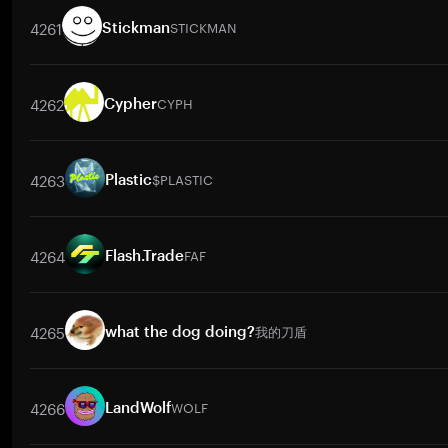
4261
STICKMAN
Stickman
Pares de negociação
STICKMAN
/
BTC
STICKMAN
/
ETH
STICKMAN
/
USDT
4262
CYPH
Cypher
Pares de negociação
CYPH
/
BTC
CYPH
/
ETH
CYPH
/
USDT
CYPH
/
BNB
C
4263
$PLASTIC
Plastic
Pares de negociação
$PLASTIC
/
BTC
$PLASTIC
/
ETH
$PLASTIC
/
USDT
$PL
4264
FAF
Flash.Trade
Pares de negociação
FAF
/
BTC
FAF
/
ETH
FAF
/
USDT
FAF
/
BNB
FAF
/
XRP
4265
我的刀盾
what the dog doing?
Pares de negociação
我的刀盾
/
BTC
我的刀盾
/
ETH
我的刀盾
/
USDT
我的刀盾
4266
WOLF
LandWolf