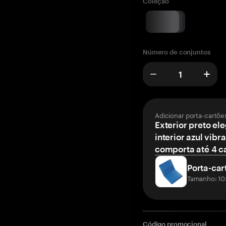
Coleção
Número de conjuntos
Adicionar porta-cartõe
Exterior preto el
interior azul vibr
comporta até 4 c
Porta-car
Tamanho: 10
Código promocional