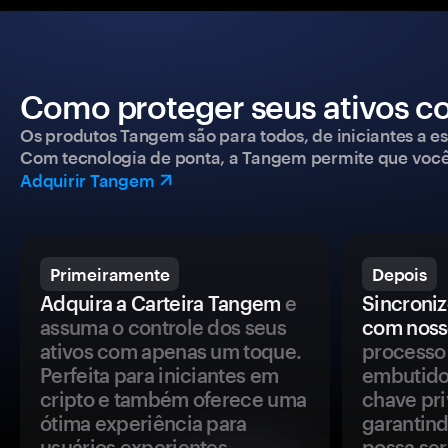
Como proteger seus ativos c
Os produtos Tangem são para todos, de iniciantes a esp
Com tecnologia de ponta, a Tangem permite que você co
Adquirir Tangem
Primeiramente
Depois
Adquira a Carteira Tangem
e
Sincroniz
assuma o controle dos seus
com noss
ativos com apenas um toque.
processo 
Perfeita para iniciantes em
embutido
cripto e também oferece uma
chave pri
ótima experiência para
garantind
usuários experientes.
possa se