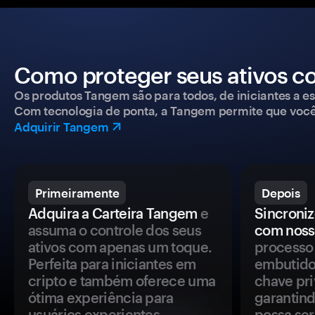
Como proteger seus ativos c
Os produtos Tangem são para todos, de iniciantes a esp
Com tecnologia de ponta, a Tangem permite que você co
Adquirir Tangem
Primeiramente
Depois
Adquira a Carteira Tangem
e
Sincroniz
assuma o controle dos seus
com noss
ativos com apenas um toque.
processo 
Perfeita para iniciantes em
embutido
cripto e também oferece uma
chave pri
ótima experiência para
garantind
usuários experientes.
possa se