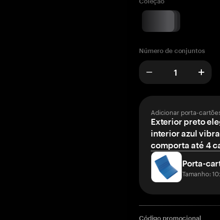
Coleção
Número de conjuntos
Adicionar porta-cartõe
Exterior preto el
interior azul vibr
comporta até 4 c
Porta-car
Tamanho: 10
Código promocional