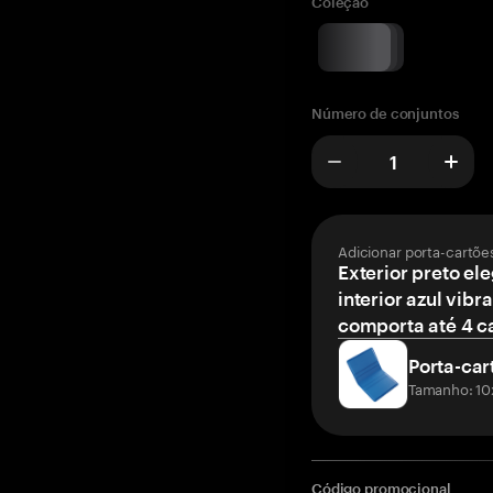
Coleção
Número de conjuntos
Adicionar porta-cartõe
Exterior preto el
interior azul vibr
comporta até 4 c
Porta-car
Tamanho: 10
Código promocional