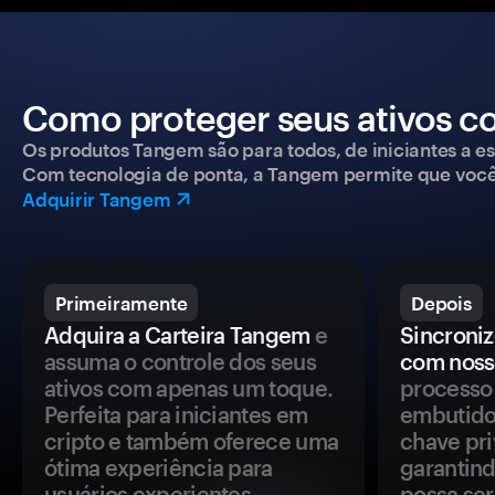
Como proteger seus ativos c
Os produtos Tangem são para todos, de iniciantes a esp
Com tecnologia de ponta, a Tangem permite que você co
Adquirir Tangem
Primeiramente
Depois
Adquira a Carteira Tangem
e
Sincroniz
assuma o controle dos seus
com noss
ativos com apenas um toque.
processo 
Perfeita para iniciantes em
embutido
cripto e também oferece uma
chave pri
ótima experiência para
garantind
usuários experientes.
possa se