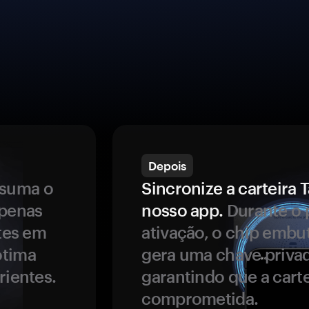
Depois
ssuma o
Sincronize a carteir
apenas
nosso app.
Durante o 
ntes em
ativação, o chip embu
ótima
gera uma chave privad
rientes.
garantindo que a carte
comprometida.