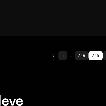
1
…
348
349
deve