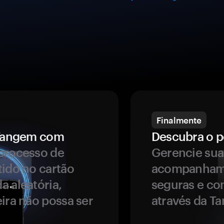
Finalmente
a Tangem com
Descubra o p
processo de
Gerencie sua
tido no cartão
acompanhame
a aleatória,
seguras e co
ira não possa ser
através da T