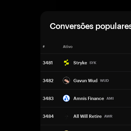
Conversões populare
#
Ativo
3481
Stryke
SYK
3482
Gavun Wud
WUD
3483
Amnis Finance
AMI
3484
All Will Retire
AWR