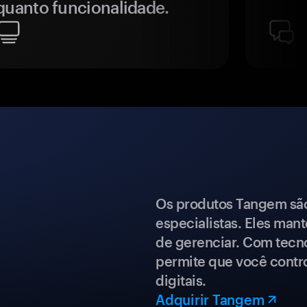
quanto funcionalidade.
Os produtos Tangem são 
especialistas. Eles mant
de gerenciar. Com tecn
permite que você contro
digitais.
Adquirir Tangem