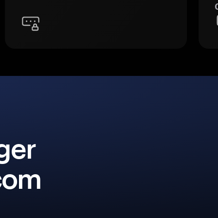
ger
 com