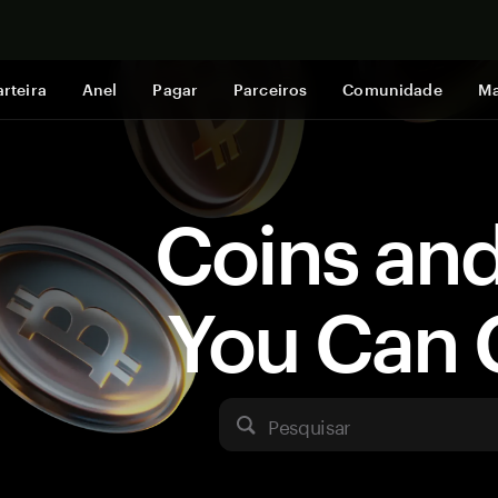
Comprar a
rteira
Anel
Pagar
Parceiros
Comunidade
Ma
Coins an
You Can 
Pesquisar