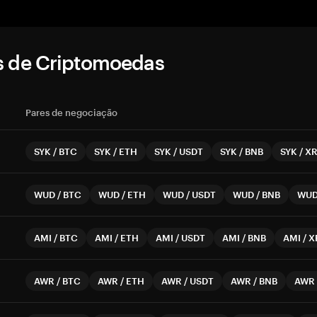
s de Criptomoedas
Pares de negociação
SYK
/
BTC
SYK
/
ETH
SYK
/
USDT
SYK
/
BNB
SYK
/
X
WUD
/
BTC
WUD
/
ETH
WUD
/
USDT
WUD
/
BNB
WU
AMI
/
BTC
AMI
/
ETH
AMI
/
USDT
AMI
/
BNB
AMI
/
X
AWR
/
BTC
AWR
/
ETH
AWR
/
USDT
AWR
/
BNB
AWR