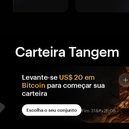
Carteira Tangem
Levante-se
US$ 20 em
Bitcoin
para começar sua
carteira
Cada carteira Tangem no seu pedido vem com
Fim 31&#x2F;08
Escolha o seu conjunto
recompensa em BTC, creditada em uma carteira
que só você controla — não em uma corretora.