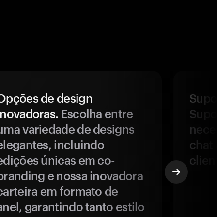
Opções de design
Supor
inovadoras.
Escolha entre
Supor
uma variedade de designs
nece
elegantes, incluindo
chat 
edições únicas em co-
clien
branding e nossa inovadora
carteira em formato de
anel, garantindo tanto estilo