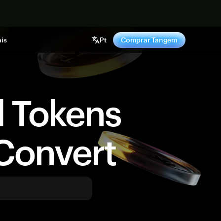
gora
is
Pt
Comprar Tangem
d Tokens
Convert