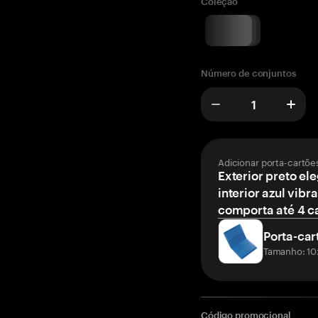
Coleção
Número de conjuntos
Adicionar porta-cartõe
Exterior preto el
interior azul vibr
comporta até 4 c
Porta-car
Tamanho: 10
Código promocional