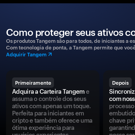
Como proteger seus ativos c
Os produtos Tangem são para todos, de iniciantes a esp
Com tecnologia de ponta, a Tangem permite que você co
Adquirir Tangem
Primeiramente
Depois
Adquira a Carteira Tangem
e
Sincroniz
assuma o controle dos seus
com noss
ativos com apenas um toque.
processo 
Perfeita para iniciantes em
embutido
cripto e também oferece uma
chave pri
ótima experiência para
garantind
usuários experientes.
possa se