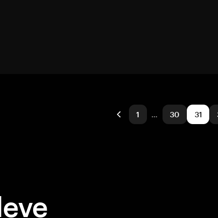
1
…
30
31
deve