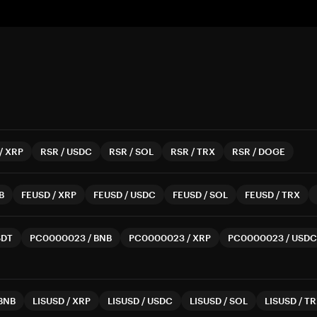
/
XRP
RSR
/
USDC
RSR
/
SOL
RSR
/
TRX
RSR
/
DOGE
B
FEUSD
/
XRP
FEUSD
/
USDC
FEUSD
/
SOL
FEUSD
/
TRX
SDT
PC0000023
/
BNB
PC0000023
/
XRP
PC0000023
/
USDC
BNB
LISUSD
/
XRP
LISUSD
/
USDC
LISUSD
/
SOL
LISUSD
/
TR