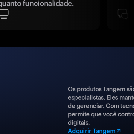
quanto funcionalidade.
Os produtos Tangem são 
especialistas. Eles mant
de gerenciar. Com tecn
permite que você contro
digitais.
Adquirir Tangem