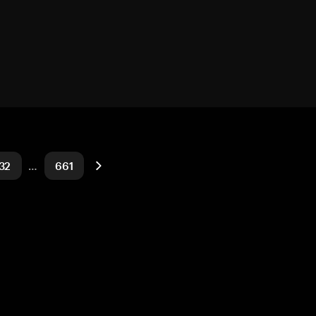
32
…
661