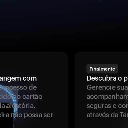
Finalmente
a Tangem com
Descubra o p
processo de
Gerencie sua
tido no cartão
acompanhame
a aleatória,
seguras e co
ira não possa ser
através da T