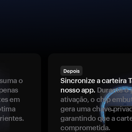
Depois
ssuma o
Sincronize a carteir
apenas
nosso app.
Durante o 
ntes em
ativação, o chip embu
ótima
gera uma chave privad
rientes.
garantindo que a carte
comprometida.