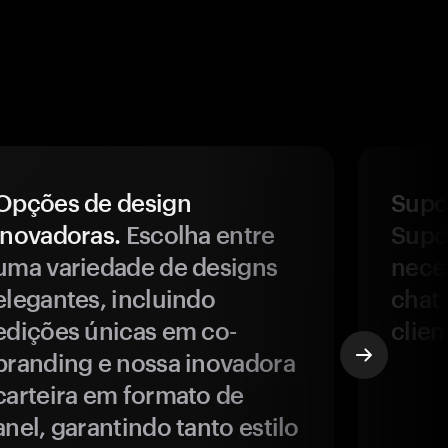
Opções de design
Supor
inovadoras.
Escolha entre
Supor
uma variedade de designs
nece
elegantes, incluindo
chat 
edições únicas em co-
clien
branding e nossa inovadora
carteira em formato de
anel, garantindo tanto estilo