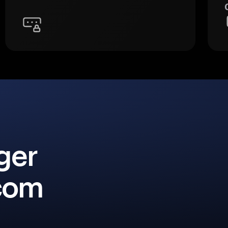
ger
 com