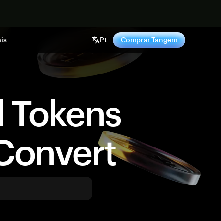
gora
is
Pt
Comprar Tangem
d Tokens
Convert