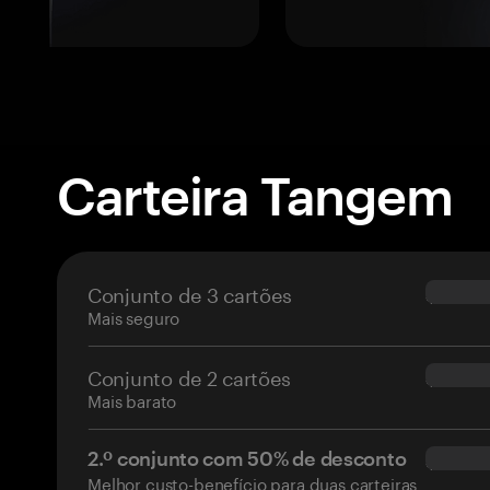
Carteira Tangem
Conjunto de 3 cartões
$69.90
Mais seguro
Conjunto de 2 cartões
$54.90
Mais barato
2.º conjunto com 50% de desconto
$34.95
Melhor custo-benefício para duas carteiras