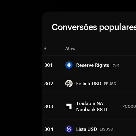
Conversões populare
#
Ativo
301
Reserve Rights
RSR
302
Felix feUSD
FEUSD
Tradable NA
303
PC000
Neobank SSTL
304
Lista USD
LISUSD