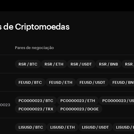
s de Criptomoedas
Pares de negociação
RSR
/
BTC
RSR
/
ETH
RSR
/
USDT
RSR
/
BNB
RSR
FEUSD
/
BTC
FEUSD
/
ETH
FEUSD
/
USDT
FEUSD
/
BN
PC0000023
/
BTC
PC0000023
/
ETH
PC0000023
/
U
0023
PC0000023
/
TRX
PC0000023
/
DOGE
LISUSD
/
BTC
LISUSD
/
ETH
LISUSD
/
USDT
LISUSD
/