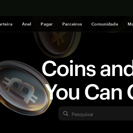
Comprar a
rteira
Anel
Pagar
Parceiros
Comunidade
Ma
Coins an
You Can 
Pesquisar