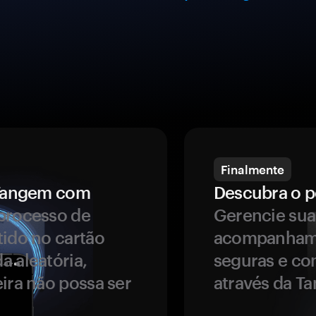
Finalmente
a Tangem com
Descubra o p
processo de
Gerencie sua
tido no cartão
acompanhame
a aleatória,
seguras e co
ira não possa ser
através da T