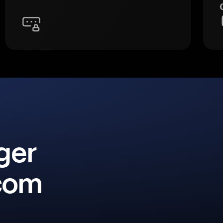
ger
 com