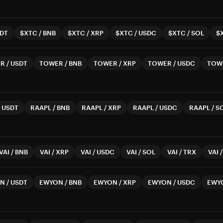
DT
$XTC
/
BNB
$XTC
/
XRP
$XTC
/
USDC
$XTC
/
SOL
$
ER
/
USDT
TOWER
/
BNB
TOWER
/
XRP
TOWER
/
USDC
TOW
/
USDT
RAAPL
/
BNB
RAAPL
/
XRP
RAAPL
/
USDC
RAAPL
/
S
VAI
/
BNB
VAI
/
XRP
VAI
/
USDC
VAI
/
SOL
VAI
/
TRX
VAI
ON
/
USDT
EWYON
/
BNB
EWYON
/
XRP
EWYON
/
USDC
EWY