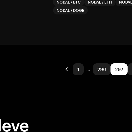
NODAL
/
BTC
NODAL
/
ETH
NODA
NODAL
/
DOGE
1
…
296
297
deve