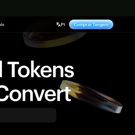
gora
is
Pt
Comprar Tangem
d Tokens
Convert