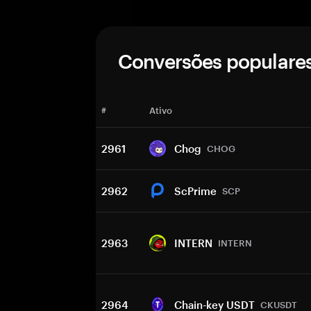
Conversões populare
#
Ativo
2961
Chog
CHOG
2962
ScPrime
SCP
2963
INTERN
INTERN
2964
Chain-key USDT
CKUSDT