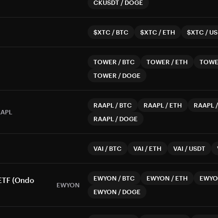
CKUSDT
/
DOGE
$XTC
/
BTC
$XTC
/
ETH
$XTC
/
US
TOWER
/
BTC
TOWER
/
ETH
TOW
TOWER
/
DOGE
RAAPL
/
BTC
RAAPL
/
ETH
RAAPL
APL
RAAPL
/
DOGE
VAI
/
BTC
VAI
/
ETH
VAI
/
USDT
EWYON
/
BTC
EWYON
/
ETH
EWY
ETF (Ondo
EWYON
EWYON
/
DOGE