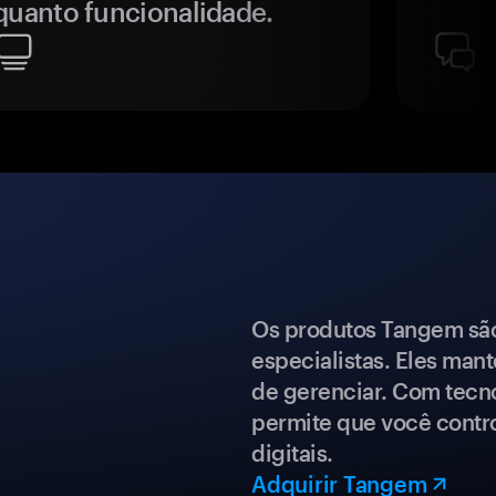
quanto funcionalidade.
Os produtos Tangem são 
especialistas. Eles mant
de gerenciar. Com tecn
permite que você contro
digitais.
Adquirir Tangem