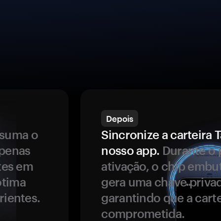
Depois
ssuma o
Sincronize a carteir
apenas
nosso app.
Durante o 
ntes em
ativação, o chip embu
ótima
gera uma chave privad
rientes.
garantindo que a carte
comprometida.