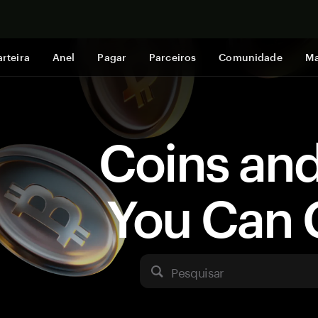
Comprar a
rteira
Anel
Pagar
Parceiros
Comunidade
Ma
Coins an
You Can 
Pesquisar