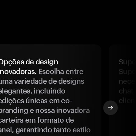
Opções de design
Supor
inovadoras.
Escolha entre
Supor
uma variedade de designs
nece
elegantes, incluindo
chat 
edições únicas em co-
clien
branding e nossa inovadora
carteira em formato de
anel, garantindo tanto estilo