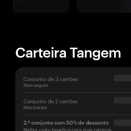
Carteira Tangem
Conjunto de 3 cartões
$69.90
Mais seguro
Conjunto de 2 cartões
$54.90
Mais barato
2.º conjunto com 50% de desconto
$34.95
Melhor custo-benefício para duas carteiras