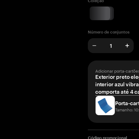
Coleção
Número de conjuntos
Adicionar porta-cartõe
Exterior preto el
interior azul vibr
comporta até 4 c
Porta-car
Tamanho: 10
Código promocional