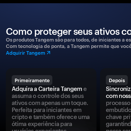
Como proteger seus ativos c
Os produtos Tangem são para todos, de iniciantes a esp
Com tecnologia de ponta, a Tangem permite que você co
Adquirir Tangem
Primeiramente
Depois
Adquira a Carteira Tangem
e
Sincroniz
assuma o controle dos seus
com noss
ativos com apenas um toque.
processo 
Perfeita para iniciantes em
embutido
cripto e também oferece uma
chave pri
ótima experiência para
garantind
usuários experientes.
possa se