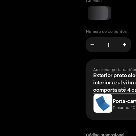
Coleção
Número de conjuntos
Adicionar porta-cartõe
Exterior preto el
interior azul vibr
comporta até 4 c
Porta-car
Tamanho: 10
Código promocional