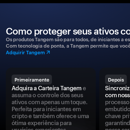
Como proteger seus ativos c
Os produtos Tangem são para todos, de iniciantes a esp
Com tecnologia de ponta, a Tangem permite que você co
Adquirir Tangem
Primeiramente
Depois
Adquira a Carteira Tangem
e
Sincroniz
assuma o controle dos seus
com noss
ativos com apenas um toque.
processo 
Perfeita para iniciantes em
embutido
cripto e também oferece uma
chave pri
ótima experiência para
garantind
usuários experientes.
possa se