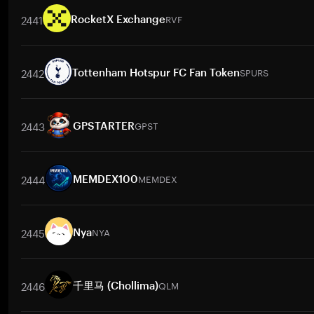
2441
RVF
RocketX Exchange
Pares de negociação
RVF
/
BTC
RVF
/
ETH
RVF
/
USDT
RVF
/
BNB
RVF
/
XR
2442
SPURS
Tottenham Hotspur FC Fan Token
Pares de negociação
SPURS
/
BTC
SPURS
/
ETH
SPURS
/
USDT
SPURS
/
BNB
2443
GPST
GPSTARTER
Pares de negociação
GPST
/
BTC
GPST
/
ETH
GPST
/
USDT
GPST
/
BNB
GP
2444
MEMDEX
MEMDEX100
Pares de negociação
MEMDEX
/
BTC
MEMDEX
/
ETH
MEMDEX
/
USDT
MEMD
2445
NYA
Nya
Pares de negociação
NYA
/
BTC
NYA
/
ETH
NYA
/
USDT
NYA
/
BNB
NYA
/
X
2446
QLM
千里马 (Chollima)