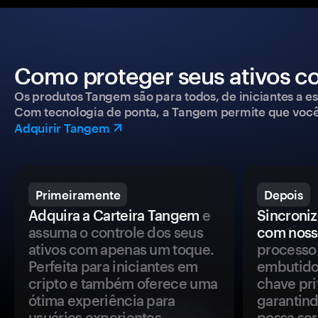
Como proteger seus ativos c
Os produtos Tangem são para todos, de iniciantes a esp
Com tecnologia de ponta, a Tangem permite que você co
Adquirir Tangem
Primeiramente
Depois
Adquira a Carteira Tangem
e
Sincroniz
assuma o controle dos seus
com noss
ativos com apenas um toque.
processo 
Perfeita para iniciantes em
embutido
cripto e também oferece uma
chave pri
ótima experiência para
garantind
usuários experientes.
possa se