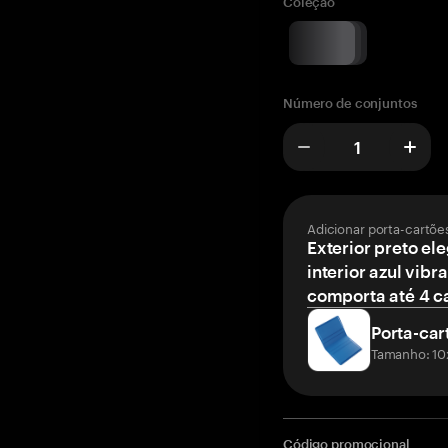
Coleção
Número de conjuntos
Adicionar porta-cartõe
Exterior preto el
interior azul vibr
comporta até 4 c
Porta-car
Tamanho: 10
Código promocional